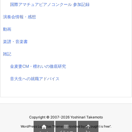
国際アマチュアピアノコンクール 参加記録
演奏会情報・感想
動画
楽譜・音楽書
雑記
金麦妻CM・檀れいの徹底研究
音大生への就職アドバイス
Copyright ©
2007
-2026
Yoshinari Takemoto



WordPress Luxeritas Theme is provided by "
Thought is free
".
メニュー
上へ