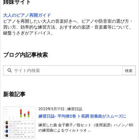
姉妹サイト
大人のピアノ再開ガイド
ピアノを再開したい大人の音楽好きへ、ピアノや防音室の選び方・
買い方、効率的な練習方法、おすすめの楽譜・音楽書等について、
鍵盤うさぎがアドバイス。
ブログ内記事検索
新着記事
2022年5月11日
:
練習日誌
練習日誌- 平均律2巻 ト長調 前奏曲がスムーズに
練習した曲 金子勝子／指セット（使用楽譜）ハノン／60
の練習曲によるヴィルトゥオ ...