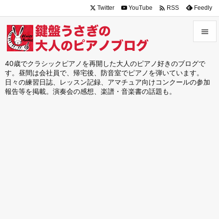

Twitter
YouTube
Feedly
RSS


メニュ
40歳でクラシックピアノを再開した大人のピアノ好きのブログで
す。昼間は会社員で、帰宅後、防音室でピアノを弾いています。

日々の練習日誌、レッスン記録、アマチュア向けコンクールの参加
サイド
報告等を掲載。演奏会の感想、楽譜・音楽書の話題も。

前へ

次へ

検索