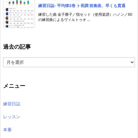
練習日誌- 平均律2巻 ト長調 前奏曲、早くも貫通
練習した曲 金子勝子／指セット（使用楽譜）ハノン／60
の練習曲によるヴィルトゥオ ...
過去の記事
過
去
の
記
事
メニュー
練習日誌
レッスン
本番