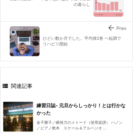
の暮らし

Prev
ひどい数か月でした。平均律2巻 ヘ短調で
リハビリ開始

関連記事
練習日誌- 元旦からしっかり！とは行かな
かった
金子勝子／瞬発力のメトード（使用楽譜） ハノン
／ピアノ教本 スケール＆アルペジオ ...