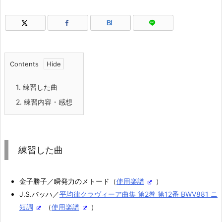
B!
Contents
1.
練習した曲
2.
練習内容・感想
練習した曲
金子勝子／瞬発力のメトード（
使用楽譜
）
J.S.バッハ／
平均律クラヴィーア曲集 第2巻 第12番 BWV881 ニ
短調
（
使用楽譜
）