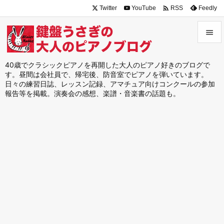

Twitter
YouTube
Feedly
RSS


メニュ
40歳でクラシックピアノを再開した大人のピアノ好きのブログで
す。昼間は会社員で、帰宅後、防音室でピアノを弾いています。

日々の練習日誌、レッスン記録、アマチュア向けコンクールの参加
サイド
報告等を掲載。演奏会の感想、楽譜・音楽書の話題も。

前へ

次へ

検索