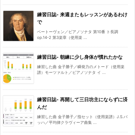
練習日誌- 来週またもレッスンがあるわけ
で
ベートーヴェン／ピアノソナタ 第10番 ト長調
op.14-2 第3楽章（使用楽 ...
練習日誌- 朝練に少し身体が慣れたかな
練習した曲 金子勝子／瞬発力のメトード（使用楽
譜）モーツァルト／ピアノソナタ イ ...
練習日誌- 再開して三日坊主にならずに済
んだ
練習した曲 金子勝子／指セット（使用楽譜）J.S.バ
ッハ／平均律クラヴィーア曲集 ...