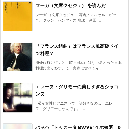
フーガ（文庫クセジュ） を読んだ
フーガ （文庫クセジュ） 著者／マルセル・ビッ
チ、ジャン・ボンフィス 翻訳／余田 ...
「フランス組曲」はフランス風高級ドイ
ツ料理？
海外旅行に行くと、時々日本にはない変わった日本
料理に出くわす。で、実際に食べてみ ...
エレーヌ・グリモーの美しすぎるシャコ
ンヌ
私が女性ピアニストで一等好きなのは、エレー
ヌ・グリモーちゃんです。 ...
バッハ「トッカータ BWV914 ホ短調」b