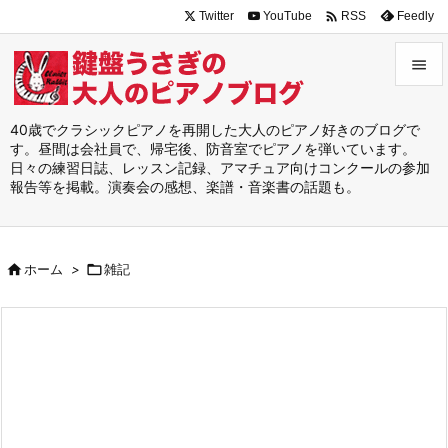

Twitter
YouTube
Feedly
RSS


メニュ
40歳でクラシックピアノを再開した大人のピアノ好きのブログで
す。昼間は会社員で、帰宅後、防音室でピアノを弾いています。

日々の練習日誌、レッスン記録、アマチュア向けコンクールの参加
サイド
報告等を掲載。演奏会の感想、楽譜・音楽書の話題も。

前へ


ホーム
>

雑記
次へ

検索