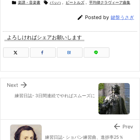

楽譜・音楽書

バッハ
,
ビートルズ
,
平均律クラヴィーア曲集

Posted by
鍵盤うさぎ
よろしければシェアお願いします
B!

Next
練習日誌- 3日間連続でやればスムーズに

Prev
練習日誌- ショパン練習曲、進捗率25％