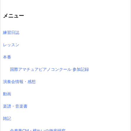
の
記
事
メニュー
練習日誌
レッスン
本番
国際アマチュアピアノコンクール 参加記録
演奏会情報・感想
動画
楽譜・音楽書
雑記
金麦妻CM・檀れいの徹底研究