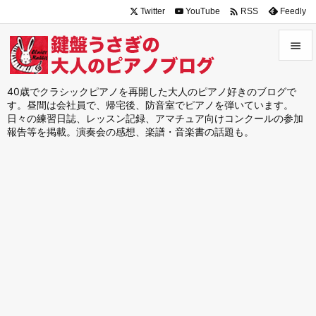

Twitter
YouTube
Feedly
RSS


メニュ
40歳でクラシックピアノを再開した大人のピアノ好きのブログで
す。昼間は会社員で、帰宅後、防音室でピアノを弾いています。

日々の練習日誌、レッスン記録、アマチュア向けコンクールの参加
サイド
報告等を掲載。演奏会の感想、楽譜・音楽書の話題も。

前へ

次へ

検索