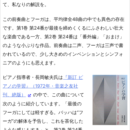
て、私なりの解説を。
この前奏曲とフーガは、平均律全48曲の中でも異色の存在
です。第1巻 第24番が最後を締めくくるにふさわしい壮大
な楽曲である一方、第2巻 第24番は「番外編」「おまけ」
のような小ぶりな作品。前奏曲は二声、フーガは三声で書
かれているので、少し大きめのインベンションとシンフォ
ニアのようにも思えます。
ピアノ指導者・長岡敏夫氏は
『新訂 ピ
アノの学習』（1972年・音楽之友社
刊、絶版）
の中で、この曲について
次のように紹介しています。「最後の
フーガにしては軽すぎる。バッハは“フ
ーガ”の解体を予告し、これを茶化した
ような感じもする」と。第2巻 第24番