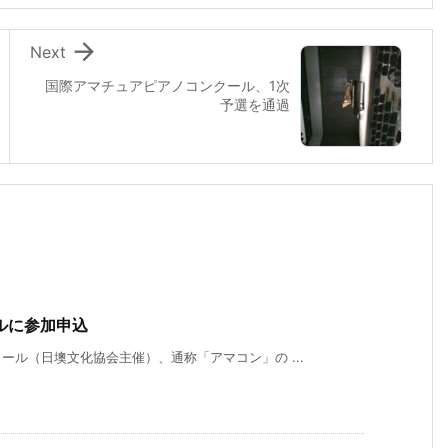

Next
国際アマチュアピアノコンクール、1次
予選を通過
ルに参加申込
ル（日墺文化協会主催）、通称「アマコン」の ...