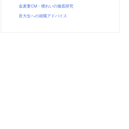
金麦妻CM・檀れいの徹底研究
音大生への就職アドバイス