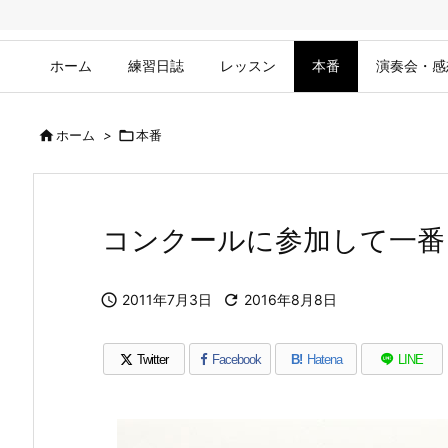
ホーム
練習日誌
レッスン
本番
演奏会・感

ホーム
>

本番
コンクールに参加して一番

2011年7月3日

2016年8月8日
Twitter
Facebook
B!
Hatena
LINE