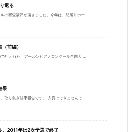
振り返る
の審査講評が届きました。今年は、紀尾井ホー ...
告（前編）
で行われた、アールンピアノコンクール全国大 ...
結果
取り急ぎ結果報告です。 入賞はできませんで ...
、2011年は2次予選で終了