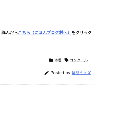
。読んだら
こちら（にほんブログ村へ）
をクリック

本番

コンクール

Posted by
鍵盤うさぎ