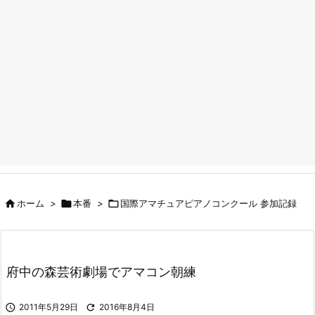

ホーム
>

本番
>

国際アマチュアピアノコンクール 参加記録
府中の森芸術劇場でアマコン朝練

2011年5月29日

2016年8月4日