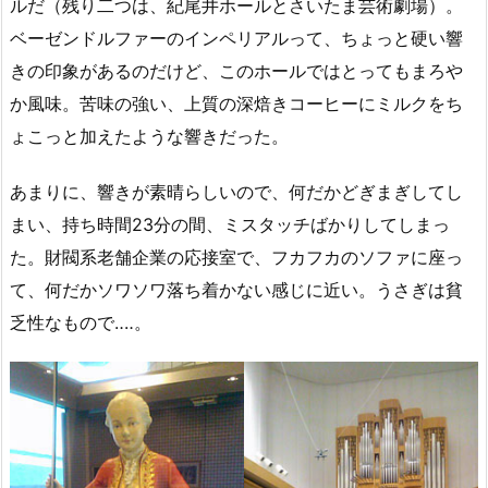
ルだ（残り二つは、紀尾井ホールとさいたま芸術劇場）。
ベーゼンドルファーのインペリアルって、ちょっと硬い響
きの印象があるのだけど、このホールではとってもまろや
か風味。苦味の強い、上質の深焙きコーヒーにミルクをち
ょこっと加えたような響きだった。
あまりに、響きが素晴らしいので、何だかどぎまぎしてし
まい、持ち時間23分の間、ミスタッチばかりしてしまっ
た。財閥系老舗企業の応接室で、フカフカのソファに座っ
て、何だかソワソワ落ち着かない感じに近い。うさぎは貧
乏性なもので‥‥。