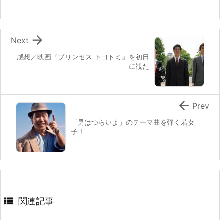

Next
感想／映画『プリンセス トヨトミ』を初日
に観た

Prev
「男はつらいよ」のテーマ曲を弾く若女
子！

関連記事