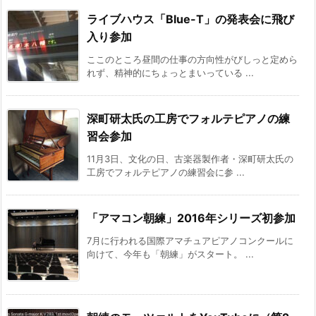
ライブハウス「Blue-T」の発表会に飛び
入り参加
ここのところ昼間の仕事の方向性がびしっと定めら
れず、精神的にちょっとまいっている ...
深町研太氏の工房でフォルテピアノの練
習会参加
11月3日、文化の日、古楽器製作者・深町研太氏の
工房でフォルテピアノの練習会に参 ...
「アマコン朝練」2016年シリーズ初参加
7月に行われる国際アマチュアピアノコンクールに
向けて、今年も「朝練」がスタート。 ...