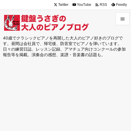

Twitter
YouTube
Feedly
RSS


メニュ
40歳でクラシックピアノを再開した大人のピアノ好きのブログで
す。昼間は会社員で、帰宅後、防音室でピアノを弾いています。

日々の練習日誌、レッスン記録、アマチュア向けコンクールの参加
サイド
報告等を掲載。演奏会の感想、楽譜・音楽書の話題も。

前へ

次へ

検索