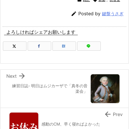



Posted by
鍵盤うさぎ
よろしければシェアお願いします
B!

Next
練習日誌- 明日はムジカーザで「真冬の音
楽会」

Prev
感動のCM、早く寝ればよかった