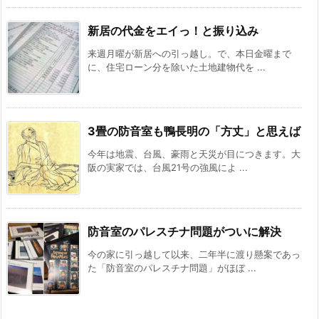
新居の代金をエイっ！と振り込み
来週月曜が新居への引っ越し。で、本日金曜まで
に、住宅ローン分を除いた土地建物代を ...
3畳の防音室も鴨長明の「方丈」と思えば
今年は地震、台風、豪雨と天災が目につきます。大
阪の実家では、台風21号の強風によ ...
防音室のパレスチナ問題がついに解決
今の家に引っ越して以来、二年半に渡り懸案であっ
た「防音室のパレスチナ問題」がほぼ ...