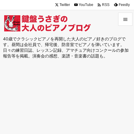

Twitter
YouTube
Feedly
RSS


メニュ
40歳でクラシックピアノを再開した大人のピアノ好きのブログで
す。昼間は会社員で、帰宅後、防音室でピアノを弾いています。

日々の練習日誌、レッスン記録、アマチュア向けコンクールの参加
サイド
報告等を掲載。演奏会の感想、楽譜・音楽書の話題も。

前へ

次へ

検索