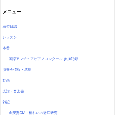
記
事
メニュー
練習日誌
レッスン
本番
国際アマチュアピアノコンクール 参加記録
演奏会情報・感想
動画
楽譜・音楽書
雑記
金麦妻CM・檀れいの徹底研究