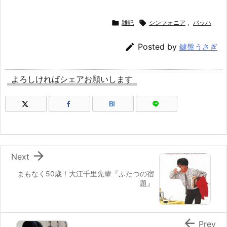

雑記

シンフォニア
,
バッハ

Posted by
鍵盤うさぎ
よろしければシェアお願いします
B!

Next
まもなく50歳！大江千里先輩『ふたつの宿
題』

Prev