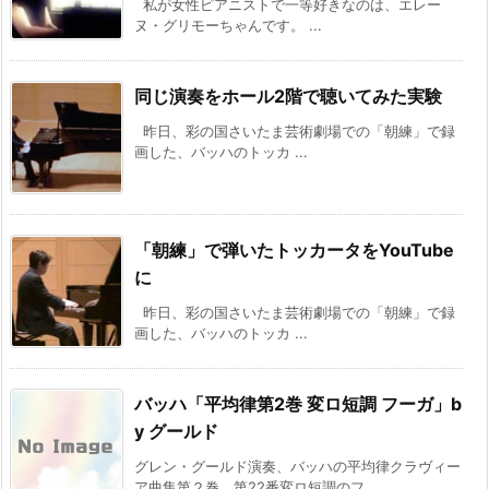
私が女性ピアニストで一等好きなのは、エレー
ヌ・グリモーちゃんです。 ...
同じ演奏をホール2階で聴いてみた実験
昨日、彩の国さいたま芸術劇場での「朝練」で録
画した、バッハのトッカ ...
「朝練」で弾いたトッカータをYouTube
に
昨日、彩の国さいたま芸術劇場での「朝練」で録
画した、バッハのトッカ ...
バッハ「平均律第2巻 変ロ短調 フーガ」b
y グールド
グレン・グールド演奏、バッハの平均律クラヴィー
ア曲集第２巻、第22番変ロ短調のフ ...