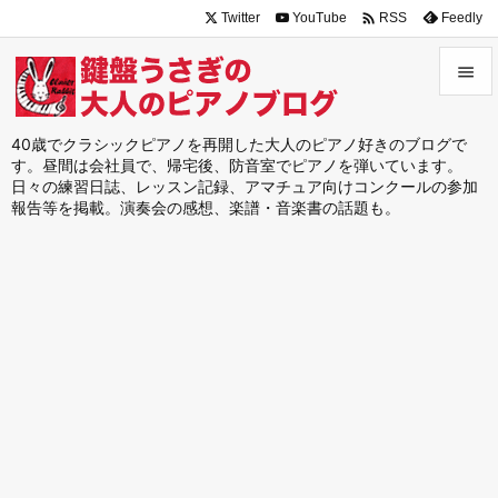

Twitter
YouTube
Feedly
RSS


メニュ
40歳でクラシックピアノを再開した大人のピアノ好きのブログで
す。昼間は会社員で、帰宅後、防音室でピアノを弾いています。

日々の練習日誌、レッスン記録、アマチュア向けコンクールの参加
サイド
報告等を掲載。演奏会の感想、楽譜・音楽書の話題も。

前へ

次へ

検索