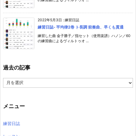
2022年5月3日
:
練習日誌
練習日誌- 平均律2巻 ト長調 前奏曲、早くも貫通
練習した曲 金子勝子／指セット（使用楽譜）ハノン／60
の練習曲によるヴィルトゥオ ...
過去の記事
過
去
の
記
事
メニュー
練習日誌