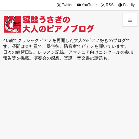

Twitter
YouTube
Feedly
RSS


メニュ
40歳でクラシックピアノを再開した大人のピアノ好きのブログで
す。昼間は会社員で、帰宅後、防音室でピアノを弾いています。

日々の練習日誌、レッスン記録、アマチュア向けコンクールの参加
サイド
報告等を掲載。演奏会の感想、楽譜・音楽書の話題も。

前へ

次へ

検索