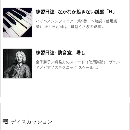
練習日誌- なかなか起きない鍵盤「H」
バッハ／シンフォニア 第9番 ヘ短調（使用楽
譜） 正月三が日は、鍵盤うさぎの親戚 ...
練習日誌- 防音室、暑し
金子勝子／瞬発力のメトード（使用楽譜） ヴェル
ド／ピアノのテクニック スケール ...
ディスカッション