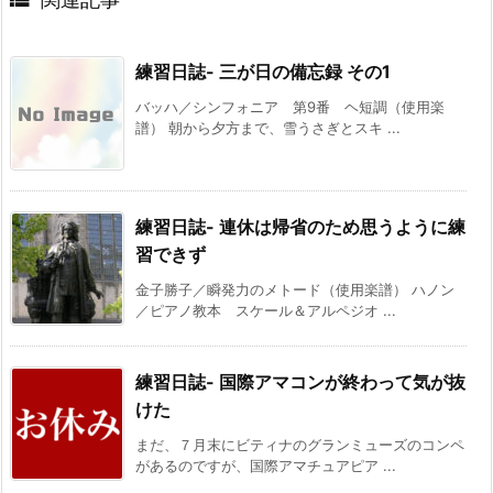
練習日誌- 三が日の備忘録 その1
バッハ／シンフォニア 第9番 ヘ短調（使用楽
譜） 朝から夕方まで、雪うさぎとスキ ...
練習日誌- 連休は帰省のため思うように練
習できず
金子勝子／瞬発力のメトード（使用楽譜） ハノン
／ピアノ教本 スケール＆アルペジオ ...
練習日誌- 国際アマコンが終わって気が抜
けた
まだ、７月末にビティナのグランミューズのコンペ
があるのですが、国際アマチュアピア ...