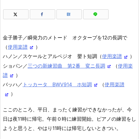
B!
金子勝子／瞬発力のメトード オクターブを12の長調で
（
使用楽譜
）
ハノン／スケールとアルペジオ 嬰ト短調（
使用楽譜
）
ショパン／
三つの新練習曲 第2番 変ニ長調
（
使用楽
譜
）
バッハ／
トッカータ BWV914 ホ短調
（
使用楽譜
）
ここのところ、平日、まったく練習ができなかったが、今
日は夜11時に帰宅。午前０時に練習開始。ピアノの練習をし
ようと思うと、やはり11時には帰宅しないときつい。