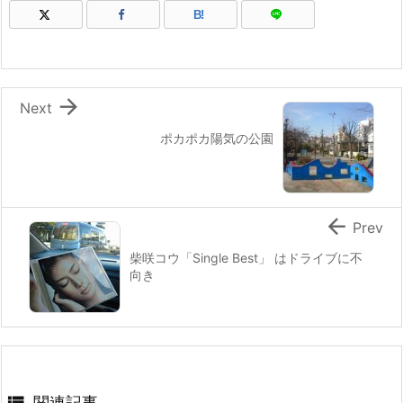
B!

Next
ポカポカ陽気の公園

Prev
柴咲コウ「Single Best」 はドライブに不
向き

関連記事