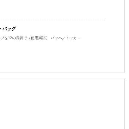
トバッグ
を12の長調で（使用楽譜） バッハ／トッカ ...