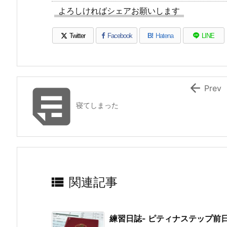
よろしければシェアお願いします
Twitter
Facebook
B!
Hatena
LINE


Prev
寝てしまった

関連記事
練習日誌- ピティナステップ前