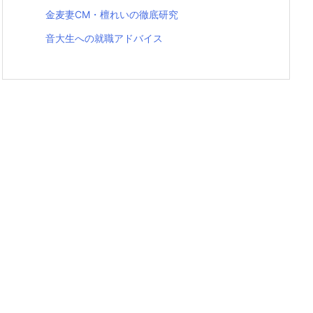
金麦妻CM・檀れいの徹底研究
音大生への就職アドバイス