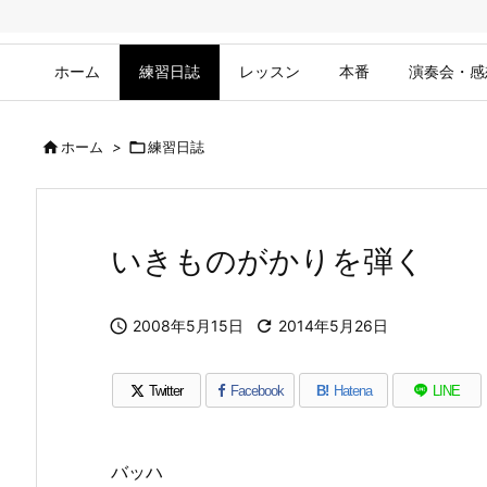
ホーム
練習日誌
レッスン
本番
演奏会・感

ホーム
>

練習日誌
いきものがかりを弾く

2008年5月15日

2014年5月26日
Twitter
Facebook
B!
Hatena
LINE
バッハ