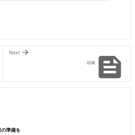

Next

頭痛
日の準備を