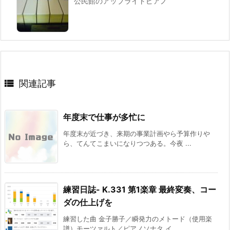
公民館のアップライトピアノ

関連記事
年度末で仕事が多忙に
年度末が近づき、来期の事業計画やら予算作りや
ら、てんてこまいになりつつある。今夜 ...
練習日誌- K.331 第1楽章 最終変奏、コー
ダの仕上げを
練習した曲 金子勝子／瞬発力のメトード（使用楽
譜）モーツァルト／ピアノソナタ イ ...