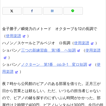
B!
金子勝子／瞬発力のメトード オクターブを12の長調で
（
使用楽譜
）
ハノン／スケールとアルペジオ ロ長調（
使用楽譜
）
ショパン／
三つの新練習曲 第1番 ヘ短調
（
使用楽譜
）
ショパン／
ノクターン 第1番 op.9-1 変ロ短調
（
使
用楽譜
）
夜７時から公民館のピアノのある部屋を借りた。正月三が
日から営業とは頼もしい。ただ、いつもの担当者じゃない
ので、ピアノの鍵を探すのにずいぶん時間がかかった。部
屋代は２時間で400円。ピアノレンタルは300円。今日の担