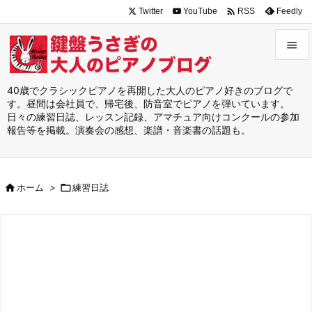

Twitter
YouTube
Feedly
RSS


メニュ
40歳でクラシックピアノを再開した大人のピアノ好きのブログで
す。昼間は会社員で、帰宅後、防音室でピアノを弾いています。

日々の練習日誌、レッスン記録、アマチュア向けコンクールの参加
サイド
報告等を掲載。演奏会の感想、楽譜・音楽書の話題も。

前へ


ホーム
>

練習日誌
次へ

検索