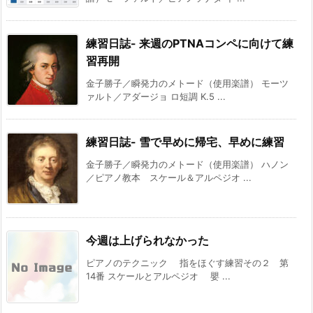
練習日誌- 来週のPTNAコンペに向けて練
習再開
金子勝子／瞬発力のメトード（使用楽譜） モーツ
ァルト／アダージョ ロ短調 K.5 ...
練習日誌- 雪で早めに帰宅、早めに練習
金子勝子／瞬発力のメトード（使用楽譜） ハノン
／ピアノ教本 スケール＆アルペジオ ...
今週は上げられなかった
ピアノのテクニック 指をほぐす練習その２ 第
14番 スケールとアルペジオ 嬰 ...