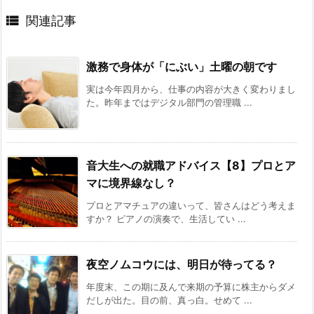

関連記事
激務で身体が「にぶい」土曜の朝です
実は今年四月から、仕事の内容が大きく変わりまし
た。昨年まではデジタル部門の管理職 ...
音大生への就職アドバイス【8】プロとア
マに境界線なし？
プロとアマチュアの違いって、皆さんはどう考えま
すか？ ピアノの演奏で、生活してい ...
夜空ノムコウには、明日が待ってる？
年度末、この期に及んで来期の予算に株主からダメ
だしが出た。目の前、真っ白。せめて ...