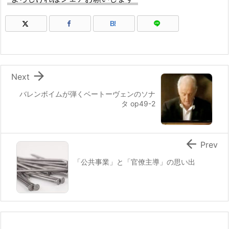
B!

Next
バレンボイムが弾くベートーヴェンのソナ
タ op49-2

Prev
「公共事業」と「官僚主導」の思い出