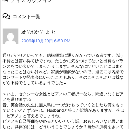
ディスカッション
コメント一覧
通りがかり
より:
2009年10月20日 6:50 PM
通りがかりといっても、結構頻繁に通りがかっている者です。(笑）
不倫とは言い得て妙ですね。たしかに気をつけてないと出費もバラ
ンスをつい欠いてしまったりします。そんなにひどいことにはまだ
なったことはないけれど。家族が理解がないので、過去には内緒で
コンサートや発表会にいったこともあり、そのこそこそぶりは我な
がら不倫でもしているようでしたｗ
＞いま、セクシーな女性とピアノの二者択一なら、間違いなくピア
ノを選びますね
昔、英会話の先生に無人島に一つだけもっていくとしたら何をもっ
ていくかとたずねられ、Husbandと答えた記憶がありますが、今は
「ピアノ」と答えるでしょうね。
ピアノも自己評価をやめるといいという話、おもしろいなと思いま
した。具体的には、どういうことでしょうか？自分の演奏をきいて