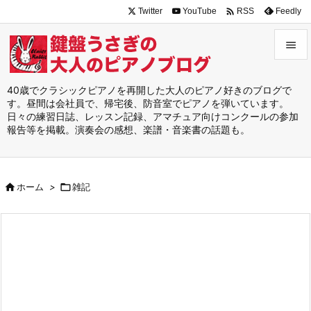

Twitter
YouTube
Feedly
RSS


メニュ
40歳でクラシックピアノを再開した大人のピアノ好きのブログで
す。昼間は会社員で、帰宅後、防音室でピアノを弾いています。

日々の練習日誌、レッスン記録、アマチュア向けコンクールの参加
サイド
報告等を掲載。演奏会の感想、楽譜・音楽書の話題も。

前へ


ホーム
>

雑記
次へ

検索