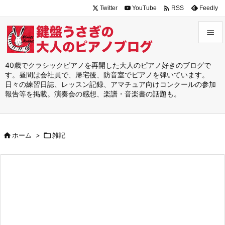

Twitter
YouTube
Feedly
RSS


メニュ
40歳でクラシックピアノを再開した大人のピアノ好きのブログで
す。昼間は会社員で、帰宅後、防音室でピアノを弾いています。

日々の練習日誌、レッスン記録、アマチュア向けコンクールの参加
サイド
報告等を掲載。演奏会の感想、楽譜・音楽書の話題も。

前へ


ホーム
>

雑記
次へ

検索