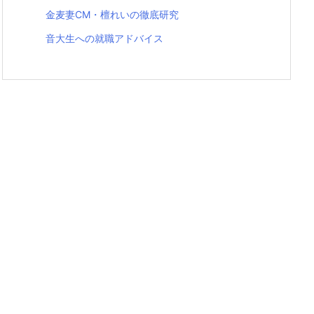
金麦妻CM・檀れいの徹底研究
音大生への就職アドバイス