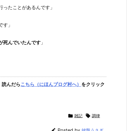
行ったことがあるんです」
です」
が死んでいたんです
」
。読んだら
こちら（にほんブログ村へ）
をクリック

雑記

調律

Posted by
鍵盤うさぎ