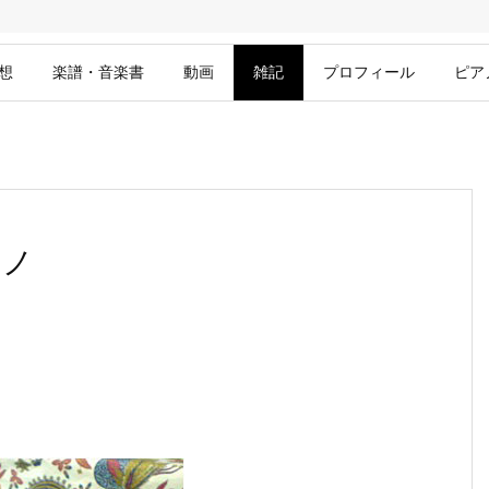
想
楽譜・音楽書
動画
雑記
プロフィール
ピア
アノ