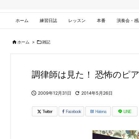
ホーム
練習日誌
レッスン
本番
演奏会・感

ホーム
>

雑記
調律師は見た！ 恐怖のピ

2009年12月31日

2014年5月26日
Twitter
Facebook
B!
Hatena
LINE