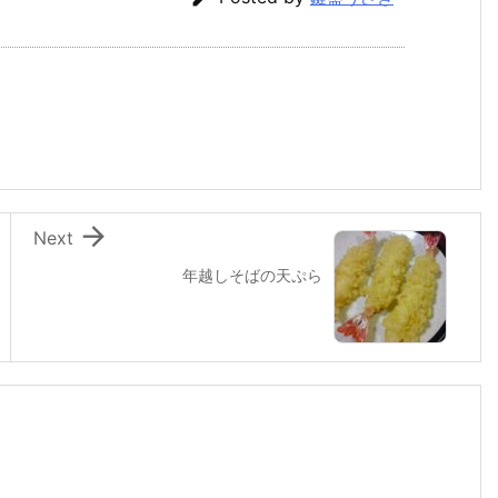

Next
年越しそばの天ぷら