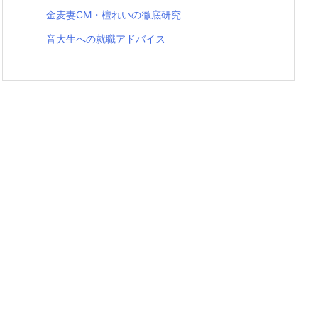
金麦妻CM・檀れいの徹底研究
音大生への就職アドバイス