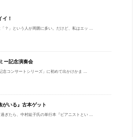
イイ！
？」という人が周囲に多い。だけど、私はエッ ...
ミー記念演奏会
記念コンサートシリーズ」に初めて出かけかま ...
族がいる』古本ゲット
ぎたら、中村紘子氏の単行本『ピアニストとい ...