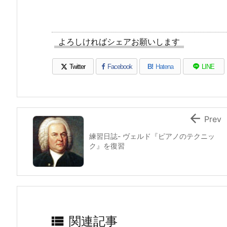
よろしければシェアお願いします
Twitter
Facebook
B!
Hatena
LINE

Prev
練習日誌- ヴェルド『ピアノのテクニッ
ク』を復習

関連記事