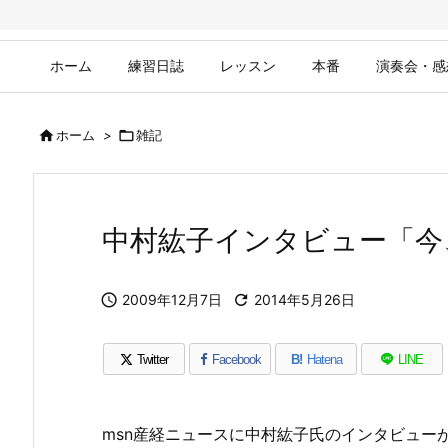
ホーム
練習日誌
レッスン
本番
演奏会・感

ホーム
>

雑記
中村紘子インタビュー「今

2009年12月7日

2014年5月26日
Twitter
Facebook
B!
Hatena
LINE
msn産経ニュースに中村紘子氏のインタビュー