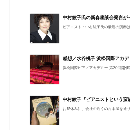
中村紘子氏の新春座談会発言が
ピアニスト・中村紘子氏の最近の演奏は「
感想／水谷桃子 浜松国際アカデ
浜松国際ピアノアカデミー 第20回開催
中村紘子『ピアニストという蛮
お昼休みに、会社の近くの古本屋を通り過