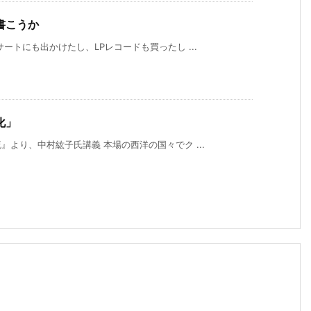
書こうか
ートにも出かけたし、LPレコードも買ったし ...
化」
より、中村紘子氏講義 本場の西洋の国々でク ...