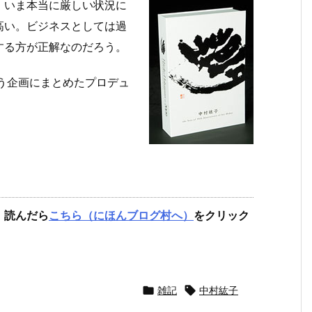
、いま本当に厳しい状況に
高い。ビジネスとしては過
する方が正解なのだろう。
う企画にまとめたプロデュ
。読んだら
こちら（にほんブログ村へ）
をクリック

雑記

中村紘子