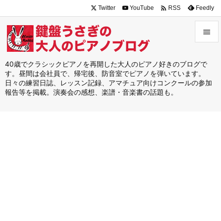

Twitter
YouTube
Feedly
RSS


メニュ
40歳でクラシックピアノを再開した大人のピアノ好きのブログで
す。昼間は会社員で、帰宅後、防音室でピアノを弾いています。

日々の練習日誌、レッスン記録、アマチュア向けコンクールの参加
サイド
報告等を掲載。演奏会の感想、楽譜・音楽書の話題も。

前へ

次へ

検索