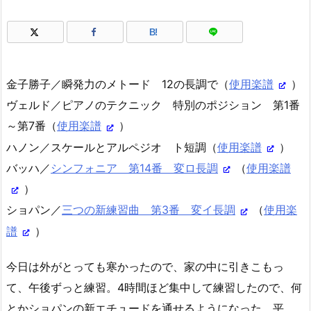
B!
金子勝子／瞬発力のメトード 12の長調で（
使用楽譜
）
ヴェルド／ピアノのテクニック 特別のポジション 第1番
～第7番（
使用楽譜
）
ハノン／スケールとアルペジオ ト短調（
使用楽譜
）
バッハ／
シンフォニア 第14番 変ロ長調
（
使用楽譜
）
ショパン／
三つの新練習曲 第3番 変イ長調
（
使用楽
譜
）
今日は外がとっても寒かったので、家の中に引きこもっ
て、午後ずっと練習。4時間ほど集中して練習したので、何
とかショパンの新エチュードを通せるようになった。平