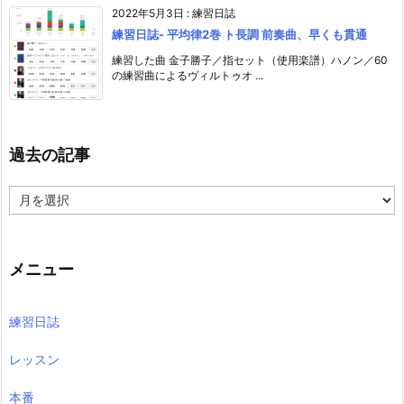
2022年5月3日
:
練習日誌
練習日誌- 平均律2巻 ト長調 前奏曲、早くも貫通
練習した曲 金子勝子／指セット（使用楽譜）ハノン／60
の練習曲によるヴィルトゥオ ...
過去の記事
過
去
の
記
事
メニュー
練習日誌
レッスン
本番