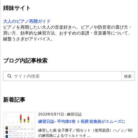
姉妹サイト
大人のピアノ再開ガイド
ピアノを再開したい大人の音楽好きへ、ピアノや防音室の選び方・
買い方、効率的な練習方法、おすすめの楽譜・音楽書等について、
鍵盤うさぎがアドバイス。
ブログ内記事検索
新着記事
2022年5月11日
:
練習日誌
練習日誌- 平均律2巻 ト長調 前奏曲がスムーズに
練習した曲 金子勝子／指セット（使用楽譜）ハノン／60
の練習曲によるヴィルトゥオ ...