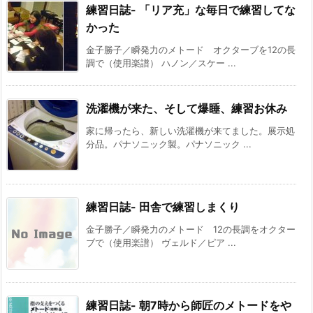
練習日誌- 「リア充」な毎日で練習してな
かった
金子勝子／瞬発力のメトード オクターブを12の長
調で（使用楽譜） ハノン／スケー ...
洗濯機が来た、そして爆睡、練習お休み
家に帰ったら、新しい洗濯機が来てました。展示処
分品。パナソニック製。パナソニック ...
練習日誌- 田舎で練習しまくり
金子勝子／瞬発力のメトード 12の長調をオクター
ブで（使用楽譜） ヴェルド／ピア ...
練習日誌- 朝7時から師匠のメトードをや