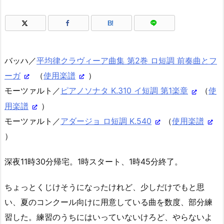
B!
バッハ／
平均律クラヴィーア曲集 第2巻 ロ短調 前奏曲とフ
ーガ
（
使用楽譜
）
モーツァルト／
ピアノソナタ K.310 イ短調 第1楽章
（
使
用楽譜
）
モーツァルト／
アダージョ ロ短調 K.540
（
使用楽譜
）
深夜11時30分帰宅。1時スタート、1時45分終了。
ちょっとくじけそうになったけれど、少しだけでもと思
い、夏のコンクール向けに用意している曲を数度、部分練
習した。練習のうちにはいっていないけろど、やらないよ