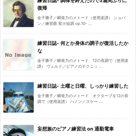
練習日誌- 調律を終えたので3週間ぶりに
復帰
金子勝子／瞬発力のメトード（使用楽譜） ショパ
ン／練習曲 変ホ短調 op.10- ...
練習日誌- 何とか身体の調子が復活したか
な
金子勝子／瞬発力のメトード 12の長調で（使用楽
譜） ヴェルド／ピアノのテクニッ ...
練習日誌- 土曜と日曜、しっかり練習した
金子勝子／瞬発力のメトード オクターブを12の長
調で（使用楽譜） ハノン／スケー ...
妄想族のピアノ練習法 on 通勤電車