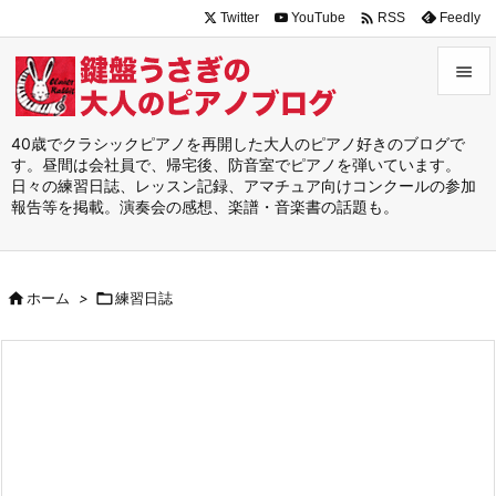

Twitter
YouTube
Feedly
RSS


メニュ
40歳でクラシックピアノを再開した大人のピアノ好きのブログで
す。昼間は会社員で、帰宅後、防音室でピアノを弾いています。

日々の練習日誌、レッスン記録、アマチュア向けコンクールの参加
サイド
報告等を掲載。演奏会の感想、楽譜・音楽書の話題も。

前へ


ホーム
>

練習日誌
次へ

検索