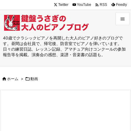

Twitter
YouTube
Feedly
RSS


メニュ
40歳でクラシックピアノを再開した大人のピアノ好きのブログで
す。昼間は会社員で、帰宅後、防音室でピアノを弾いています。

日々の練習日誌、レッスン記録、アマチュア向けコンクールの参加
サイド
報告等を掲載。演奏会の感想、楽譜・音楽書の話題も。

前へ


ホーム
>

動画
次へ

検索