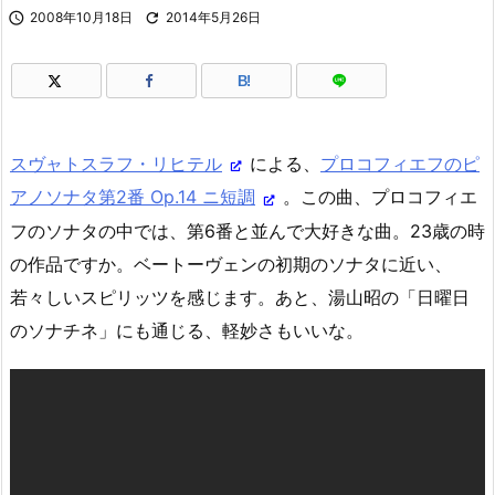

2008年10月18日

2014年5月26日
B!
スヴャトスラフ・リヒテル
による、
プロコフィエフのピ
アノソナタ第2番 Op.14 ニ短調
。この曲、プロコフィエ
フのソナタの中では、第6番と並んで大好きな曲。23歳の時
の作品ですか。ベートーヴェンの初期のソナタに近い、
若々しいスピリッツを感じます。あと、湯山昭の「日曜日
のソナチネ」にも通じる、軽妙さもいいな。