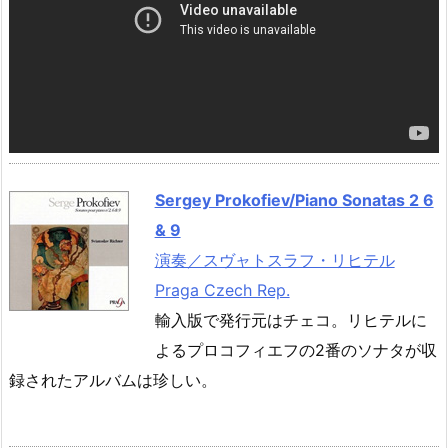
Sergey Prokofiev/Piano Sonatas 2 6
& 9
演奏／スヴャトスラフ・リヒテル
Praga Czech Rep.
輸入版で発行元はチェコ。リヒテルに
よるプロコフィエフの2番のソナタが収
録されたアルバムは珍しい。