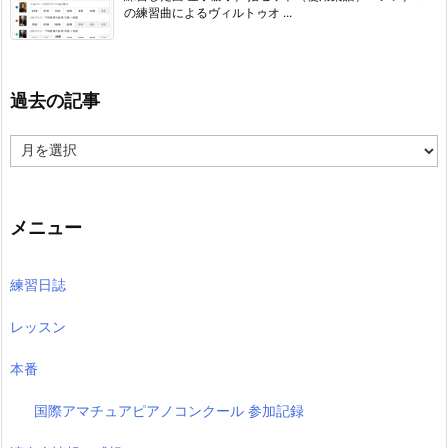
の練習曲によるヴィルトゥオ ...
過去の記事
過
去
の
記
事
メニュー
練習日誌
レッスン
本番
国際アマチュアピアノコンクール 参加記録