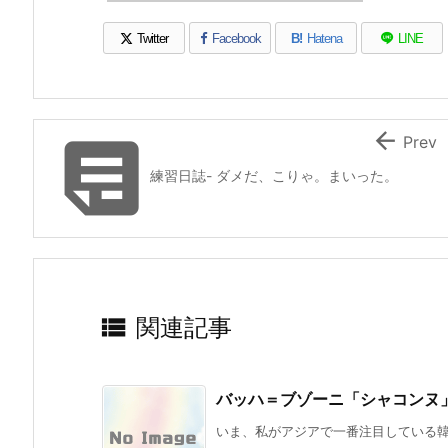
Twitter
Facebook
B!
Hatena
LINE


Prev
練習日誌- ダメだ、こりゃ。まいった。

関連記事
バッハ＝ブゾーニ「シャコンヌ」
いま、私がアジアで一番注目している韓国