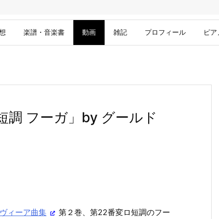
想
楽譜・音楽書
動画
雑記
プロフィール
ピア
短調 フーガ」by グールド
ヴィーア曲集
第２巻、第22番変ロ短調のフー