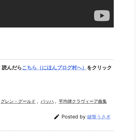
。読んだら
こちら（にほんブログ村へ）
をクリック
グレン・グールド
,
バッハ
,
平均律クラヴィーア曲集

Posted by
鍵盤うさぎ