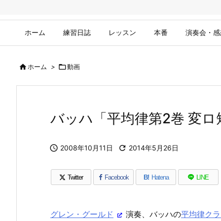
ホーム
練習日誌
レッスン
本番
演奏会・感

ホーム
>

動画
バッハ「平均律第2巻 変ロ

2008年10月11日

2014年5月26日
Twitter
Facebook
B!
Hatena
LINE
グレン・グールド
演奏、バッハの
平均律クラ