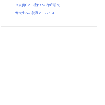
金麦妻CM・檀れいの徹底研究
音大生への就職アドバイス