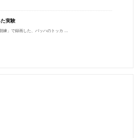
みた実験
練」で録画した、バッハのトッカ ...