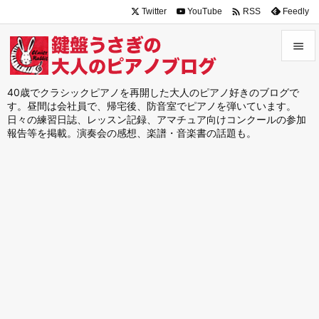

Twitter
YouTube
Feedly
RSS


メニュ
40歳でクラシックピアノを再開した大人のピアノ好きのブログで
す。昼間は会社員で、帰宅後、防音室でピアノを弾いています。

日々の練習日誌、レッスン記録、アマチュア向けコンクールの参加
サイド
報告等を掲載。演奏会の感想、楽譜・音楽書の話題も。

前へ

次へ

検索