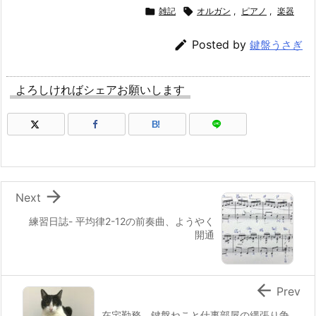

雑記

オルガン
,
ピアノ
,
楽器

Posted by
鍵盤うさぎ
よろしければシェアお願いします
B!

Next
練習日誌- 平均律2-12の前奏曲、ようやく
開通

Prev
在宅勤務、鍵盤ねこと仕事部屋の縄張り争