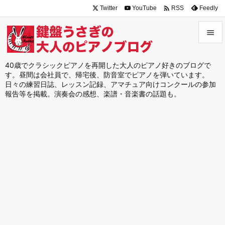

Twitter
YouTube
Feedly
RSS


メニュ
40歳でクラシックピアノを再開した大人のピアノ好きのブログで
す。昼間は会社員で、帰宅後、防音室でピアノを弾いています。

日々の練習日誌、レッスン記録、アマチュア向けコンクールの参加
サイド
報告等を掲載。演奏会の感想、楽譜・音楽書の話題も。

前へ

次へ

検索