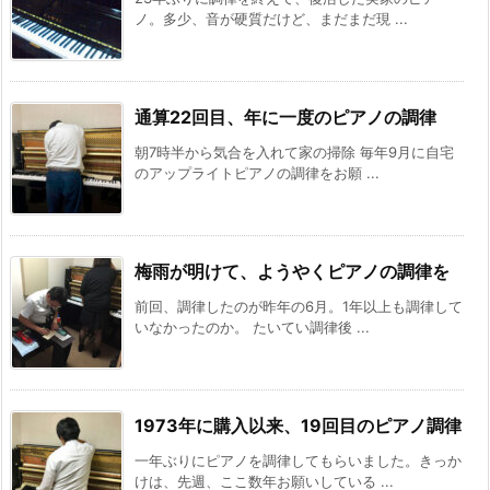
ノ。多少、音が硬質だけど、まだまだ現 ...
通算22回目、年に一度のピアノの調律
朝7時半から気合を入れて家の掃除 毎年9月に自宅
のアップライトピアノの調律をお願 ...
梅雨が明けて、ようやくピアノの調律を
前回、調律したのが昨年の6月。1年以上も調律して
いなかったのか。 たいてい調律後 ...
1973年に購入以来、19回目のピアノ調律
一年ぶりにピアノを調律してもらいました。きっか
けは、先週、ここ数年お願いしている ...