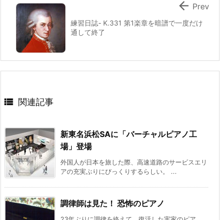

Prev
練習日誌- K.331 第1楽章を暗譜で一度だけ
通して終了

関連記事
新東名浜松SAに「バーチャルピアノ工
場」登場
外国人が日本を旅した際、高速道路のサービスエリ
アの充実ぶりにびっくりするらしい。 ...
調律師は見た！ 恐怖のピアノ
23年ぶりに調律を終えて、復活した実家のピア