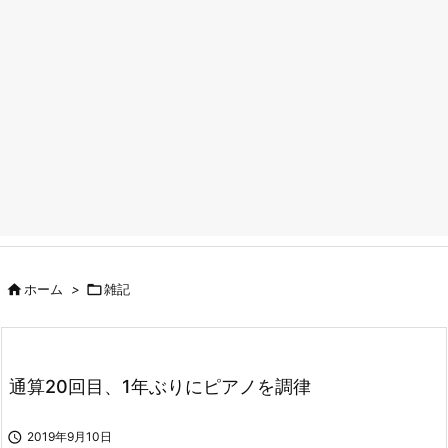

ホーム
>

雑記
通算20回目、1年ぶりにピアノを調律

2019年9月10日