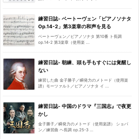
練習日誌- ベートーヴェン「ピアノソナタ
Op.14-2」第3楽章の和声を見る
ベートーヴェン／ピアノソナタ 第10番 ト長調
op.14-2 第3楽章（使用楽 ...
練習日誌- 朝練、頭も手もすぐには覚醒し
ない
練習した曲 金子勝子／瞬発力のメトード（使用楽
譜）モーツァルト／ピアノソナタ イ ...
練習日誌- 中国のドラマ『三国志』で夜更
かし
金子勝子／瞬発力のメトード（使用楽譜） ショパ
ン／練習曲 ヘ長調 op.25-3 ...