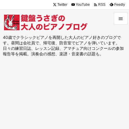

Twitter
YouTube
Feedly
RSS


メニュ
40歳でクラシックピアノを再開した大人のピアノ好きのブログで
す。昼間は会社員で、帰宅後、防音室でピアノを弾いています。

日々の練習日誌、レッスン記録、アマチュア向けコンクールの参加
サイド
報告等を掲載。演奏会の感想、楽譜・音楽書の話題も。

前へ

次へ

検索