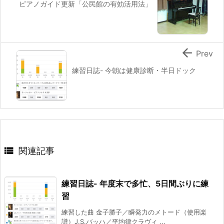
ピアノガイド更新「公民館の有効活用法」

Prev
練習日誌- 今朝は健康診断・半日ドック

関連記事
練習日誌- 年度末で多忙、5日間ぶりに練
習
練習した曲 金子勝子／瞬発力のメトード（使用楽
譜）J.S.バッハ／平均律クラヴィ ...