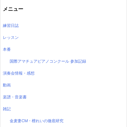
記
事
メニュー
練習日誌
レッスン
本番
国際アマチュアピアノコンクール 参加記録
演奏会情報・感想
動画
楽譜・音楽書
雑記
金麦妻CM・檀れいの徹底研究