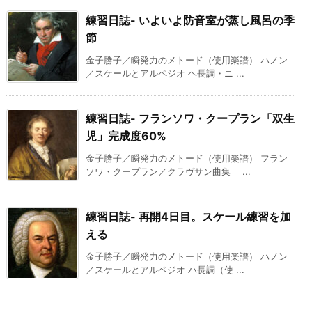
練習日誌- いよいよ防音室が蒸し風呂の季
節
金子勝子／瞬発力のメトード（使用楽譜） ハノン
／スケールとアルペジオ ヘ長調・ニ ...
練習日誌- フランソワ・クープラン「双生
児」完成度60%
金子勝子／瞬発力のメトード（使用楽譜） フラン
ソワ・クープラン／クラヴサン曲集 ...
練習日誌- 再開4日目。スケール練習を加
える
金子勝子／瞬発力のメトード（使用楽譜） ハノン
／スケールとアルペジオ ハ長調（使 ...