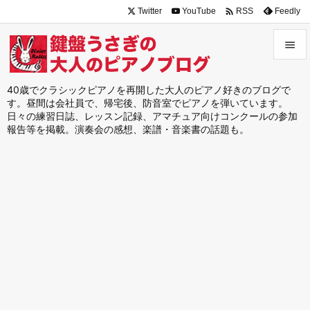

Twitter
YouTube
Feedly
RSS


メニュ
40歳でクラシックピアノを再開した大人のピアノ好きのブログで
す。昼間は会社員で、帰宅後、防音室でピアノを弾いています。

日々の練習日誌、レッスン記録、アマチュア向けコンクールの参加
サイド
報告等を掲載。演奏会の感想、楽譜・音楽書の話題も。

前へ

次へ

検索