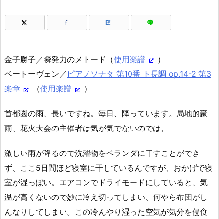
B!
金子勝子／瞬発力のメトード（
使用楽譜
）
ベートーヴェン／
ピアノソナタ 第10番 ト長調 op.14-2 第3
楽章
（
使用楽譜
）
首都圏の雨、長いですね。毎日、降っています。局地的豪
雨、花火大会の主催者は気が気でないのでは。
激しい雨が降るので洗濯物をベランダに干すことができ
ず、ここ5日間ほど寝室に干しているんですが、おかげで寝
室が湿っぽい。エアコンでドライモードにしていると、気
温が高くないので妙に冷え切ってしまい、何やら布団がし
んなりしてしまい。この冷んやり湿った空気が気分を侵食