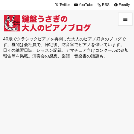

Twitter
YouTube
Feedly
RSS


メニュ
40歳でクラシックピアノを再開した大人のピアノ好きのブログで
す。昼間は会社員で、帰宅後、防音室でピアノを弾いています。

日々の練習日誌、レッスン記録、アマチュア向けコンクールの参加
サイド
報告等を掲載。演奏会の感想、楽譜・音楽書の話題も。

前へ

次へ

検索