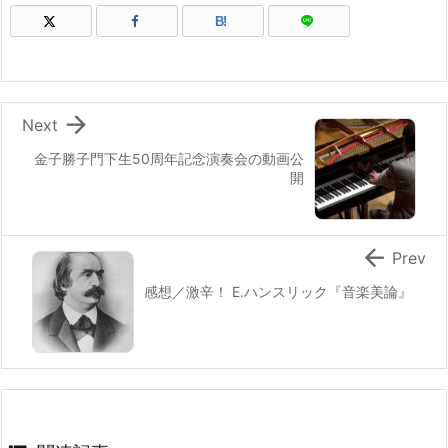
B!

Next
金子勝子門下生50周年記念演奏会の動画公
開

Prev
感想／激辛！ E.ハンスリック『音楽美論』