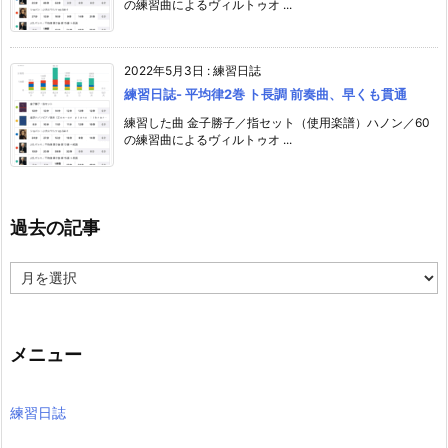
の練習曲によるヴィルトゥオ ...
2022年5月3日
:
練習日誌
練習日誌- 平均律2巻 ト長調 前奏曲、早くも貫通
練習した曲 金子勝子／指セット（使用楽譜）ハノン／60
の練習曲によるヴィルトゥオ ...
過去の記事
過
去
の
記
事
メニュー
練習日誌