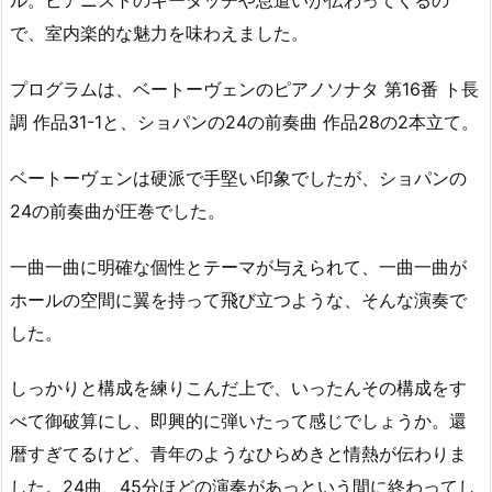
ル。ピアニストのキータッチや息遣いが伝わってくるの
で、室内楽的な魅力を味わえました。
プログラムは、ベートーヴェンのピアノソナタ 第16番 ト長
調 作品31-1と、ショパンの24の前奏曲 作品28の2本立て。
ベートーヴェンは硬派で手堅い印象でしたが、ショパンの
24の前奏曲が圧巻でした。
一曲一曲に明確な個性とテーマが与えられて、一曲一曲が
ホールの空間に翼を持って飛び立つような、そんな演奏で
した。
しっかりと構成を練りこんだ上で、いったんその構成をす
べて御破算にし、即興的に弾いたって感じでしょうか。還
暦すぎてるけど、青年のようなひらめきと情熱が伝わりま
した。24曲、45分ほどの演奏があっという間に終わってし