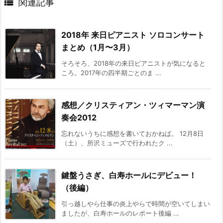

関連記事
2018年 来日ピアニスト ソロコンサート
まとめ（1月〜3月）
そろそろ、2018年の来日ピアニストが気になると
ころ。2017年の四半期ごとのま ...
感想／クリスティアン・ツィマーマン演
奏会2012
忘れないうちに感想を書いておかねば。 12月8日
（土）、所沢ミューズで行われたク ...
鍵盤うさぎ、白寿ホールにデビュー！
（後編）
引っ越しやら仕事の炎上やらで時間が空いてしまい
ましたが、白寿ホールのレポート後編 ...