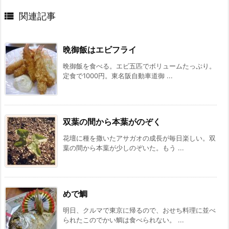

関連記事
晩御飯はエビフライ
晩御飯を食べる。エビ五匹でボリュームたっぷり。
定食で1000円。東名阪自動車道御 ...
双葉の間から本葉がのぞく
花壇に種を撒いたアサガオの成長が毎日楽しい。双
葉の間から本葉が少しのぞいた。もう ...
めで鯛
明日、クルマで東京に帰るので、おせち料理に並べ
られたこのでかい鯛は食べられない。 ...