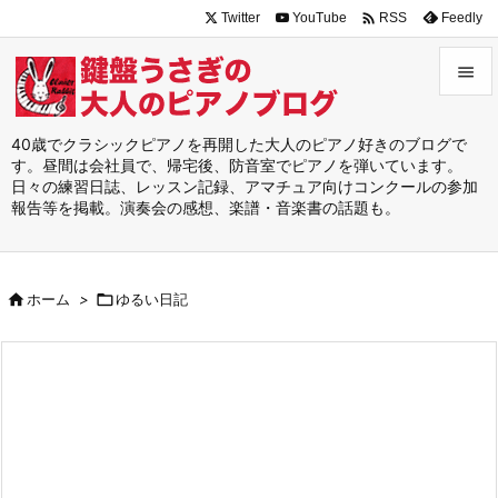

Twitter
YouTube
Feedly
RSS


メニュ
40歳でクラシックピアノを再開した大人のピアノ好きのブログで
す。昼間は会社員で、帰宅後、防音室でピアノを弾いています。

日々の練習日誌、レッスン記録、アマチュア向けコンクールの参加
サイド
報告等を掲載。演奏会の感想、楽譜・音楽書の話題も。

前へ


ホーム
>

ゆるい日記
次へ

検索