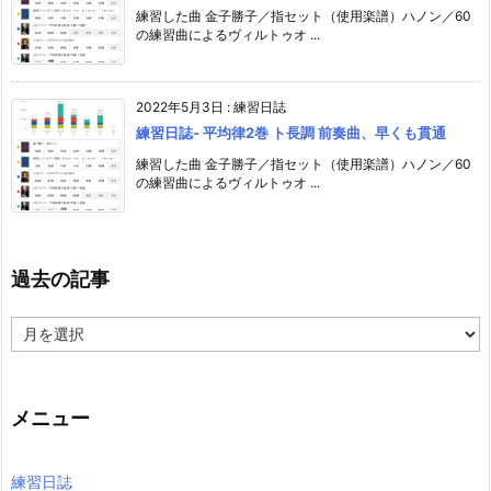
練習した曲 金子勝子／指セット（使用楽譜）ハノン／60
の練習曲によるヴィルトゥオ ...
2022年5月3日
:
練習日誌
練習日誌- 平均律2巻 ト長調 前奏曲、早くも貫通
練習した曲 金子勝子／指セット（使用楽譜）ハノン／60
の練習曲によるヴィルトゥオ ...
過去の記事
過
去
の
記
事
メニュー
練習日誌