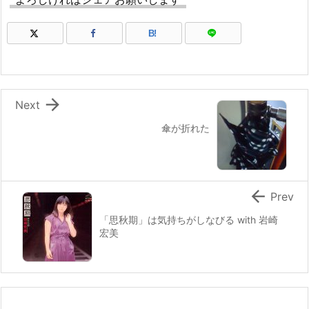
B!

Next
傘が折れた

Prev
「思秋期」は気持ちがしなびる with 岩崎
宏美