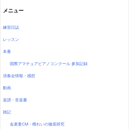
記
事
メニュー
練習日誌
レッスン
本番
国際アマチュアピアノコンクール 参加記録
演奏会情報・感想
動画
楽譜・音楽書
雑記
金麦妻CM・檀れいの徹底研究