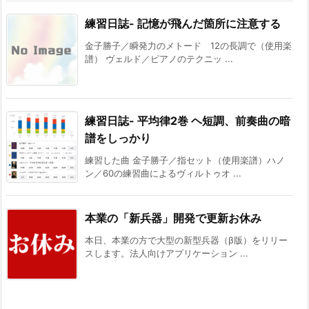
練習日誌- 記憶が飛んだ箇所に注意する
金子勝子／瞬発力のメトード 12の長調で（使用楽
譜） ヴェルド／ピアノのテクニッ ...
練習日誌- 平均律2巻 ヘ短調、前奏曲の暗
譜をしっかり
練習した曲 金子勝子／指セット（使用楽譜）ハノ
ン／60の練習曲によるヴィルトゥオ ...
本業の「新兵器」開発で更新お休み
本日、本業の方で大型の新型兵器（β版）をリリー
スします。法人向けアプリケーション ...