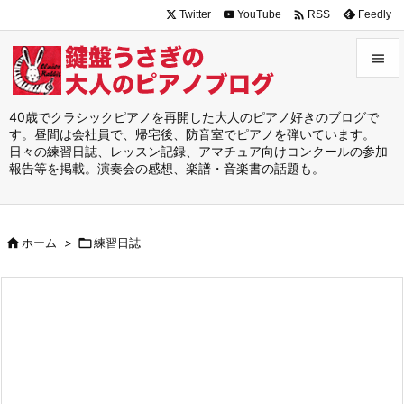

Twitter
YouTube
Feedly
RSS


メニュ
40歳でクラシックピアノを再開した大人のピアノ好きのブログで
す。昼間は会社員で、帰宅後、防音室でピアノを弾いています。

日々の練習日誌、レッスン記録、アマチュア向けコンクールの参加
サイド
報告等を掲載。演奏会の感想、楽譜・音楽書の話題も。

前へ


ホーム
>

練習日誌
次へ

検索