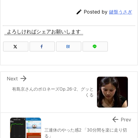

Posted by
鍵盤うさぎ
よろしければシェアお願いします
B!

Next
有島京さんのポロネーズOp.26-2、グッと
くる

Prev
三連休のやった感2 「30分間を楽に走り切
る」