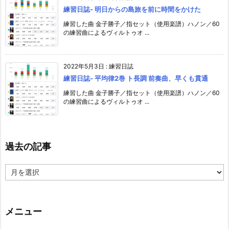
練習日誌- 明日からの島旅を前に時間をかけた
練習した曲 金子勝子／指セット（使用楽譜）ハノン／60
の練習曲によるヴィルトゥオ ...
2022年5月3日
:
練習日誌
練習日誌- 平均律2巻 ト長調 前奏曲、早くも貫通
練習した曲 金子勝子／指セット（使用楽譜）ハノン／60
の練習曲によるヴィルトゥオ ...
過去の記事
過
去
の
記
事
メニュー