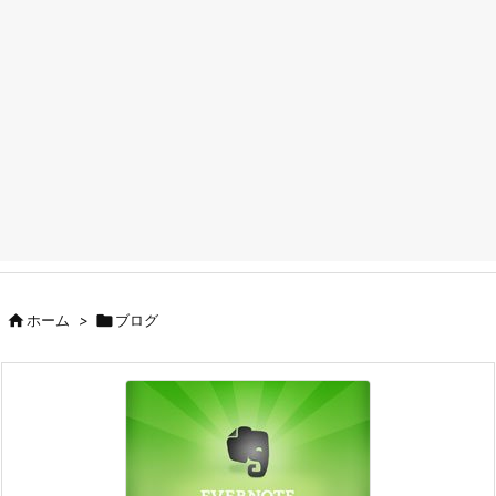

ホーム
>

ブログ