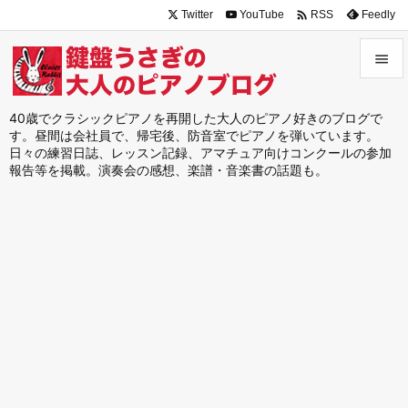

Twitter
YouTube
Feedly
RSS


メニュ
40歳でクラシックピアノを再開した大人のピアノ好きのブログで
す。昼間は会社員で、帰宅後、防音室でピアノを弾いています。

日々の練習日誌、レッスン記録、アマチュア向けコンクールの参加
サイド
報告等を掲載。演奏会の感想、楽譜・音楽書の話題も。

前へ

次へ

検索