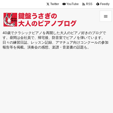

Twitter
YouTube
Feedly
RSS


メニュ
40歳でクラシックピアノを再開した大人のピアノ好きのブログで
す。昼間は会社員で、帰宅後、防音室でピアノを弾いています。

日々の練習日誌、レッスン記録、アマチュア向けコンクールの参加
サイド
報告等を掲載。演奏会の感想、楽譜・音楽書の話題も。

前へ

次へ

検索