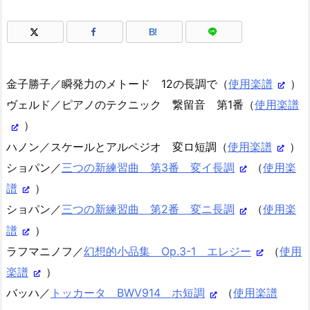
B!
金子勝子／瞬発力のメトード 12の長調で（
使用楽譜
）
ヴェルド／ピアノのテクニック 繋留音 第1番（
使用楽譜
）
ハノン／スケールとアルペジオ 変ロ短調（
使用楽譜
）
ショパン／
三つの新練習曲 第3番 変イ長調
（
使用楽
譜
）
ショパン／
三つの新練習曲 第2番 変ニ長調
（
使用楽
譜
）
ラフマニノフ／
幻想的小品集 Op.3-1 エレジー
（
使用
楽譜
）
バッハ／
トッカータ BWV914 ホ短調
（
使用楽譜