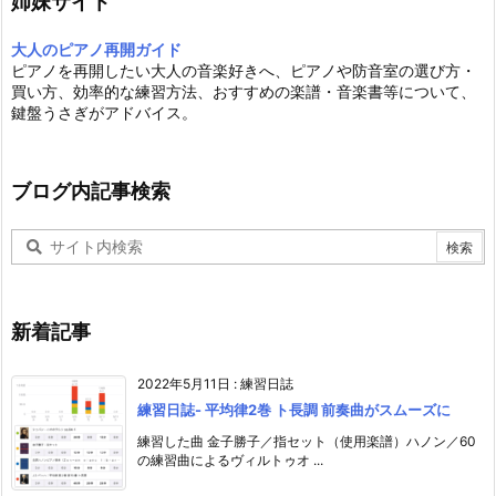
姉妹サイト
大人のピアノ再開ガイド
ピアノを再開したい大人の音楽好きへ、ピアノや防音室の選び方・
買い方、効率的な練習方法、おすすめの楽譜・音楽書等について、
鍵盤うさぎがアドバイス。
ブログ内記事検索
新着記事
2022年5月11日
:
練習日誌
練習日誌- 平均律2巻 ト長調 前奏曲がスムーズに
練習した曲 金子勝子／指セット（使用楽譜）ハノン／60
の練習曲によるヴィルトゥオ ...