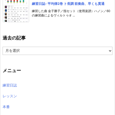
練習日誌- 平均律2巻 ト長調 前奏曲、早くも貫通
練習した曲 金子勝子／指セット（使用楽譜）ハノン／60
の練習曲によるヴィルトゥオ ...
過去の記事
過
去
の
記
事
メニュー
練習日誌
レッスン
本番