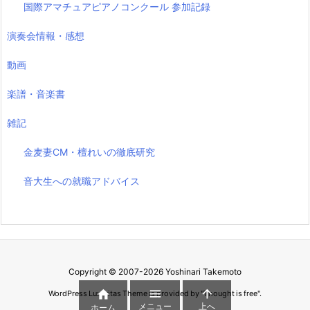
国際アマチュアピアノコンクール 参加記録
演奏会情報・感想
動画
楽譜・音楽書
雑記
金麦妻CM・檀れいの徹底研究
音大生への就職アドバイス
Copyright ©
2007
-2026
Yoshinari Takemoto



WordPress Luxeritas Theme is provided by "
Thought is free
".
メニュー
上へ
ホーム