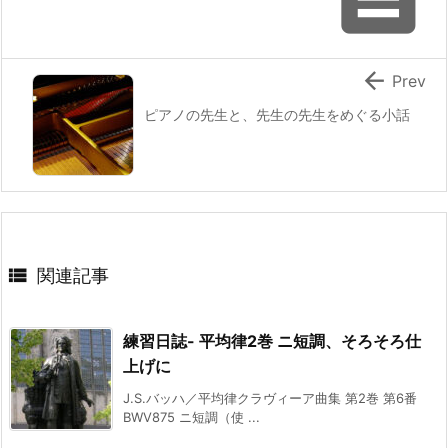

Prev
ピアノの先生と、先生の先生をめぐる小話

関連記事
練習日誌- 平均律2巻 ニ短調、そろそろ仕
上げに
J.S.バッハ／平均律クラヴィーア曲集 第2巻 第6番
BWV875 ニ短調（使 ...