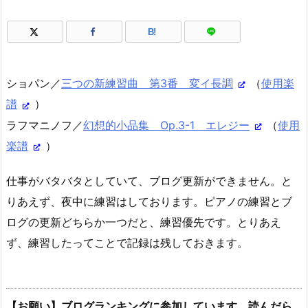
B!
ショパン／
三つの新練習曲 第3番 変イ長調
（
使用楽
譜
）
ラフマニノフ／
幻想的小品集 Op.3-1 エレジー
（
使用
楽譜
）
仕事がバタバタとしていて、ブログ更新ができません。と
りあえず、夜中に練習はしております。ピアノの練習とブ
ログの更新どちらか一つだと、練習優先です。とりあえ
ず、練習したってことで記録は残しておきます。
【お願い】ブログランキングに参加しています。読んだら