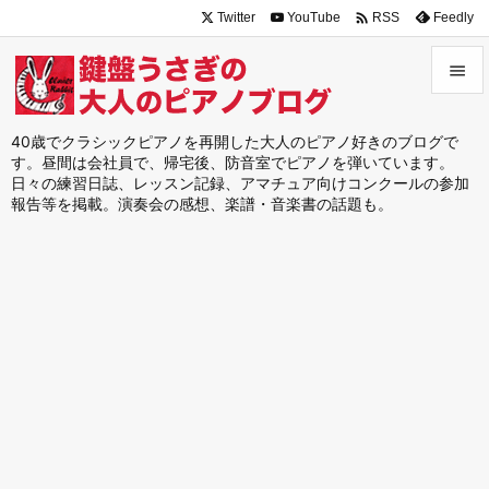

Twitter
YouTube
Feedly
RSS


メニュ
40歳でクラシックピアノを再開した大人のピアノ好きのブログで
す。昼間は会社員で、帰宅後、防音室でピアノを弾いています。

日々の練習日誌、レッスン記録、アマチュア向けコンクールの参加
サイド
報告等を掲載。演奏会の感想、楽譜・音楽書の話題も。

前へ

次へ

検索