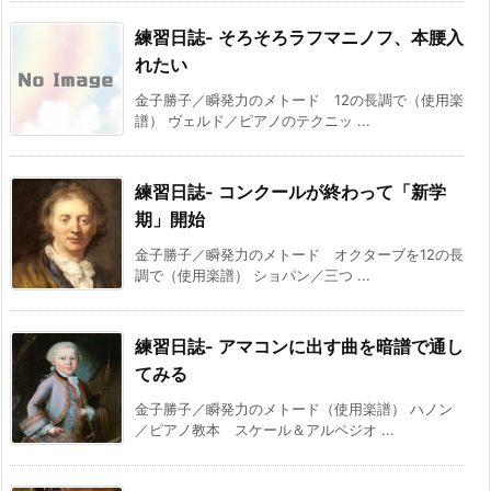
練習日誌- そろそろラフマニノフ、本腰入
れたい
金子勝子／瞬発力のメトード 12の長調で（使用楽
譜） ヴェルド／ピアノのテクニッ ...
練習日誌- コンクールが終わって「新学
期」開始
金子勝子／瞬発力のメトード オクターブを12の長
調で（使用楽譜） ショパン／三つ ...
練習日誌- アマコンに出す曲を暗譜で通し
てみる
金子勝子／瞬発力のメトード（使用楽譜） ハノン
／ピアノ教本 スケール＆アルペジオ ...