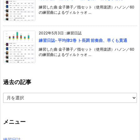
練習した曲 金子勝子／指セット（使用楽譜）ハノン／60
の練習曲によるヴィルトゥオ ...
2022年5月3日
:
練習日誌
練習日誌- 平均律2巻 ト長調 前奏曲、早くも貫通
練習した曲 金子勝子／指セット（使用楽譜）ハノン／60
の練習曲によるヴィルトゥオ ...
過去の記事
過
去
の
記
事
メニュー
練習日誌