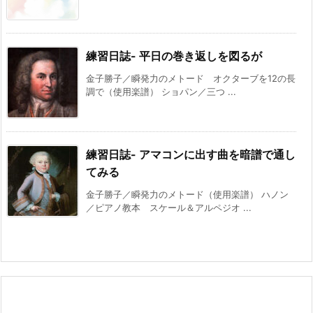
練習日誌- 平日の巻き返しを図るが
金子勝子／瞬発力のメトード オクターブを12の長
調で（使用楽譜） ショパン／三つ ...
練習日誌- アマコンに出す曲を暗譜で通し
てみる
金子勝子／瞬発力のメトード（使用楽譜） ハノン
／ピアノ教本 スケール＆アルペジオ ...