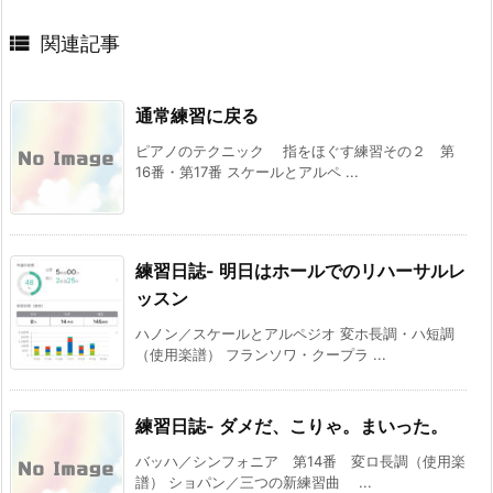

関連記事
通常練習に戻る
ピアノのテクニック 指をほぐす練習その２ 第
16番・第17番 スケールとアルペ ...
練習日誌- 明日はホールでのリハーサルレ
ッスン
ハノン／スケールとアルペジオ 変ホ長調・ハ短調
（使用楽譜） フランソワ・クープラ ...
練習日誌- ダメだ、こりゃ。まいった。
バッハ／シンフォニア 第14番 変ロ長調（使用楽
譜） ショパン／三つの新練習曲 ...