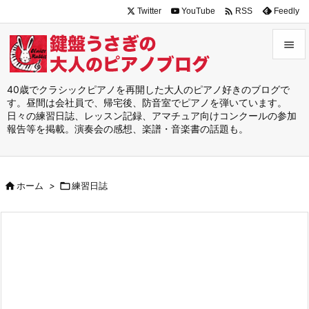

Twitter
YouTube
Feedly
RSS


メニュ
40歳でクラシックピアノを再開した大人のピアノ好きのブログで
す。昼間は会社員で、帰宅後、防音室でピアノを弾いています。

日々の練習日誌、レッスン記録、アマチュア向けコンクールの参加
サイド
報告等を掲載。演奏会の感想、楽譜・音楽書の話題も。

前へ


ホーム
>

練習日誌
次へ

検索