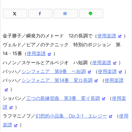
B!
金子勝子／瞬発力のメトード 12の長調で（
使用楽譜
）
ヴェルド／ピアノのテクニック 特別のポジション 第
14・15番（
使用楽譜
）
ハノン／スケールとアルペジオ ハ短調（
使用楽譜
）
バッハ／
シンフォニア 第9番 ヘ短調
（
使用楽譜
）
バッハ／
シンフォニア 第14番 変ロ長調
（
使用楽譜
）
ショパン／
三つの新練習曲 第3番 変イ長調
（
使用楽
譜
）
ラフマニノフ／
幻想的小品集 Op.3-1 エレジー
（
使用
楽譜
）