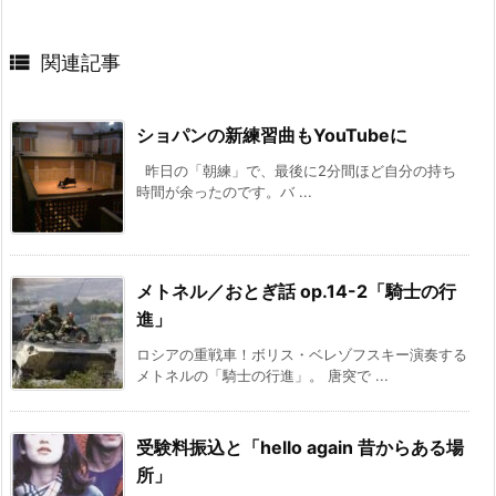

関連記事
ショパンの新練習曲もYouTubeに
昨日の「朝練」で、最後に2分間ほど自分の持ち
時間が余ったのです。バ ...
メトネル／おとぎ話 op.14-2「騎士の行
進」
ロシアの重戦車！ボリス・ベレゾフスキー演奏する
メトネルの「騎士の行進」。 唐突で ...
受験料振込と「hello again 昔からある場
所」