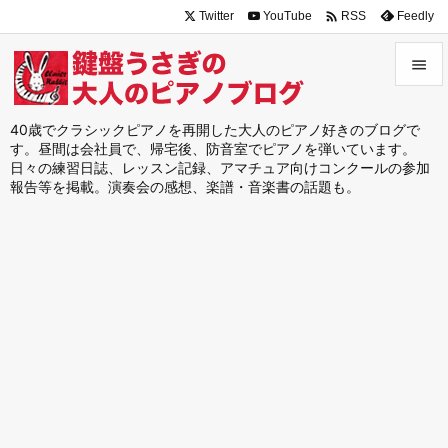

Twitter
YouTube
Feedly
RSS


メニュ
40歳でクラシックピアノを再開した大人のピアノ好きのブログで
す。昼間は会社員で、帰宅後、防音室でピアノを弾いています。

日々の練習日誌、レッスン記録、アマチュア向けコンクールの参加
サイド
報告等を掲載。演奏会の感想、楽譜・音楽書の話題も。

前へ

次へ

検索