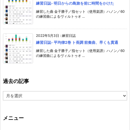
練習日誌- 明日からの島旅を前に時間をかけた
練習した曲 金子勝子／指セット（使用楽譜）ハノン／60
の練習曲によるヴィルトゥオ ...
2022年5月3日
:
練習日誌
練習日誌- 平均律2巻 ト長調 前奏曲、早くも貫通
練習した曲 金子勝子／指セット（使用楽譜）ハノン／60
の練習曲によるヴィルトゥオ ...
過去の記事
過
去
の
記
事
メニュー