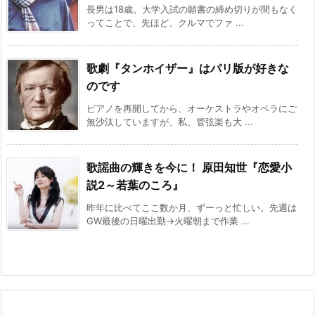
長男は18歳。大学入試の願書の締め切りが間もなく
ってことで、先ほど、クルマでファ ...
歌劇『タンホイザー』はパリ版が好きな
のです
ピアノを再開してから、オーケストラやオペラにご
無沙汰していますが、私、管弦楽も大 ...
歌謡曲の輝きを今に！ 原田知世『恋愛小
説2～若葉のころ』
昨年に比べてここ数か月、ずーっと忙しい。先週は
GW最後の日曜出勤→火曜朝まで作業 ...