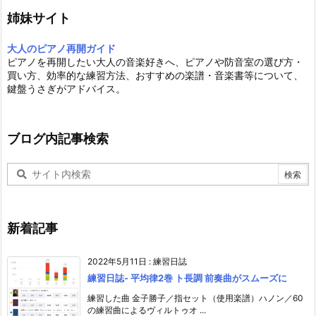
姉妹サイト
大人のピアノ再開ガイド
ピアノを再開したい大人の音楽好きへ、ピアノや防音室の選び方・
買い方、効率的な練習方法、おすすめの楽譜・音楽書等について、
鍵盤うさぎがアドバイス。
ブログ内記事検索
新着記事
2022年5月11日
:
練習日誌
練習日誌- 平均律2巻 ト長調 前奏曲がスムーズに
練習した曲 金子勝子／指セット（使用楽譜）ハノン／60
の練習曲によるヴィルトゥオ ...