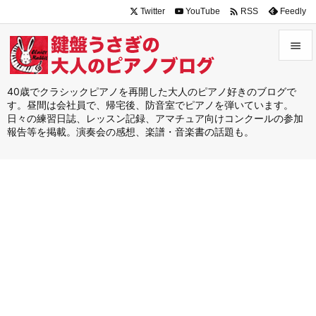

Twitter
YouTube
Feedly
RSS


メニュ
40歳でクラシックピアノを再開した大人のピアノ好きのブログで
す。昼間は会社員で、帰宅後、防音室でピアノを弾いています。

日々の練習日誌、レッスン記録、アマチュア向けコンクールの参加
サイド
報告等を掲載。演奏会の感想、楽譜・音楽書の話題も。

前へ

次へ

検索