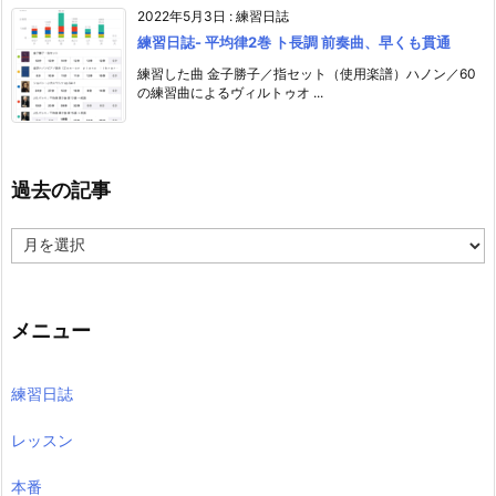
2022年5月3日
:
練習日誌
練習日誌- 平均律2巻 ト長調 前奏曲、早くも貫通
練習した曲 金子勝子／指セット（使用楽譜）ハノン／60
の練習曲によるヴィルトゥオ ...
過去の記事
過
去
の
記
事
メニュー
練習日誌
レッスン
本番