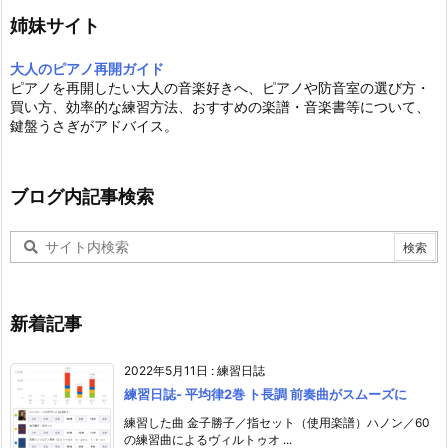
姉妹サイト
大人のピアノ再開ガイド
ピアノを再開したい大人の音楽好きへ、ピアノや防音室の選び方・
買い方、効率的な練習方法、おすすめの楽譜・音楽書等について、
鍵盤うさぎがアドバイス。
ブログ内記事検索
新着記事
2022年5月11日
:
練習日誌
練習日誌- 平均律2巻 ト長調 前奏曲がスムーズに
練習した曲 金子勝子／指セット（使用楽譜）ハノン／60
の練習曲によるヴィルトゥオ ...