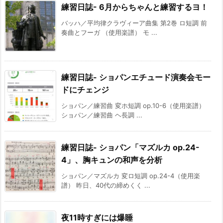
練習日誌- 6月からちゃんと練習するヨ！
バッハ／平均律クラヴィーア曲集 第2巻 ロ短調 前
奏曲とフーガ （使用楽譜） モ ...
練習日誌- ショパンエチュード演奏会モー
ドにチェンジ
ショパン／練習曲 変ホ短調 op.10-6（使用楽譜）
ショパン／練習曲 ヘ長調 ...
練習日誌- ショパン「マズルカ op.24-
4」、胸キュンの和声を分析
ショパン／マズルカ 変ロ短調 op.24-4（使用楽
譜） 昨日、40代の締めくく ...
夜11時すぎには爆睡