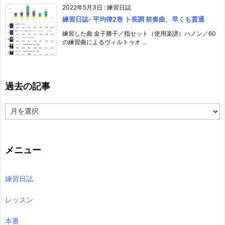
2022年5月3日
:
練習日誌
練習日誌- 平均律2巻 ト長調 前奏曲、早くも貫通
練習した曲 金子勝子／指セット（使用楽譜）ハノン／60
の練習曲によるヴィルトゥオ ...
過去の記事
過
去
の
記
事
メニュー
練習日誌
レッスン
本番