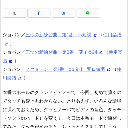
B!
ショパン／
三つの新練習曲 第1番 ヘ短調
（
使用楽譜
）
ショパン／
三つの新練習曲 第3番 変イ長調
（
使用楽
譜
）
ショパン／
ノクターン 第1番 op.9-1 変ロ短調
（
使
用楽譜
）
本番のホールのグランドピアノって、今回、初めて弾くの
でタッチも響きもわからない。とりあえず、いろんな環境
に慣れておくため、クラビノーバでピアノの音色、タッチ
（ソフトorハード）を変えて、今日は本番モードで練習し
てみた。タッチが変わると、ちょっとミスをしてしまう。