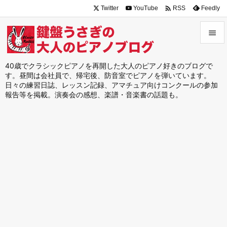

Twitter
YouTube
Feedly
RSS


メニュ
40歳でクラシックピアノを再開した大人のピアノ好きのブログで
す。昼間は会社員で、帰宅後、防音室でピアノを弾いています。

日々の練習日誌、レッスン記録、アマチュア向けコンクールの参加
サイド
報告等を掲載。演奏会の感想、楽譜・音楽書の話題も。

前へ

次へ

検索