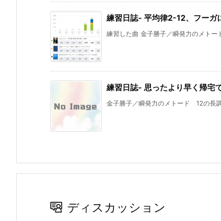
練習日誌- 平均律2-12、フー
練習した曲 金子勝子／瞬発力のメトード
練習日誌- 思ったより早く帰宅
金子勝子／瞬発力のメトード 12の長調
ディスカッション