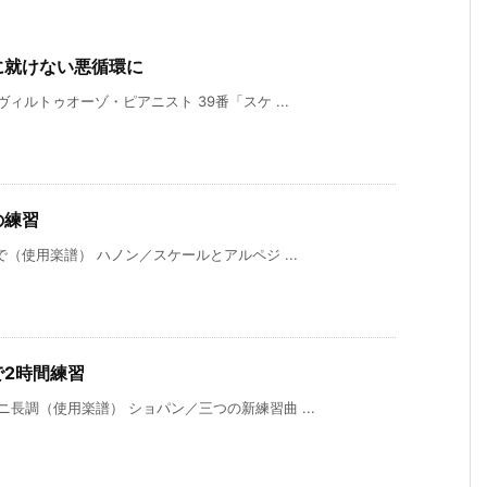
に就けない悪循環に
ィルトゥオーゾ・ピアニスト 39番「スケ ...
の練習
（使用楽譜） ハノン／スケールとアルペジ ...
で2時間練習
長調（使用楽譜） ショパン／三つの新練習曲 ...