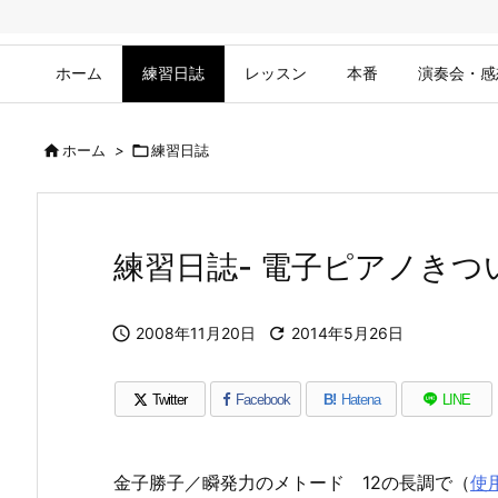
ホーム
練習日誌
レッスン
本番
演奏会・感

ホーム
>

練習日誌
練習日誌- 電子ピアノきつ

2008年11月20日

2014年5月26日
Twitter
Facebook
B!
Hatena
LINE
金子勝子／瞬発力のメトード 12の長調で（
使