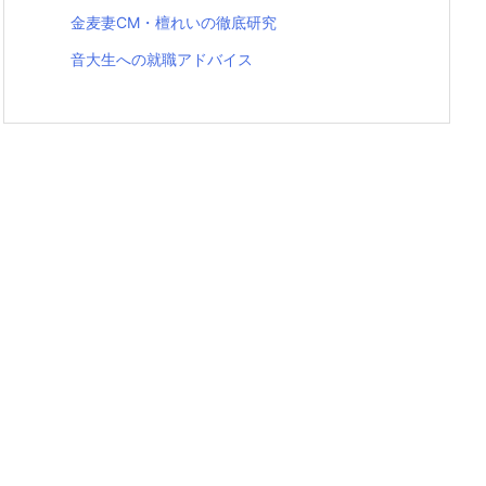
金麦妻CM・檀れいの徹底研究
音大生への就職アドバイス