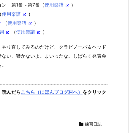
ン 第1番～第7番（
使用楽譜
）
（
使用楽譜
）
（
使用楽譜
）
調
（
使用楽譜
）
、やり直してみるのだけど、クラビノーバ＆ヘッド
せない、響かないよ。まいったな。しばらく発表会
ぁ。
。読んだら
こちら（にほんブログ村へ）
をクリック

練習日誌