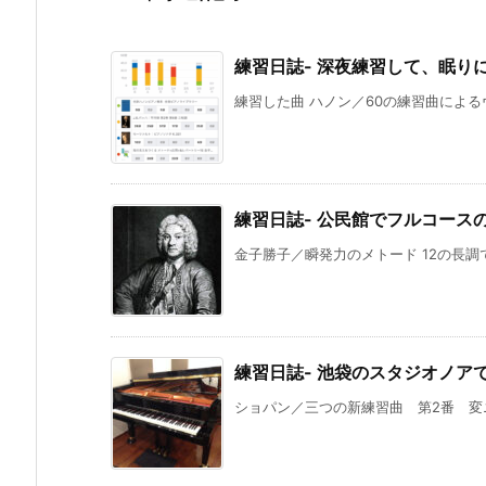
練習日誌- 深夜練習して、眠り
練習した曲 ハノン／60の練習曲によるヴ
練習日誌- 公民館でフルコース
金子勝子／瞬発力のメトード 12の長調で
練習日誌- 池袋のスタジオノア
ショパン／三つの新練習曲 第2番 変ニ