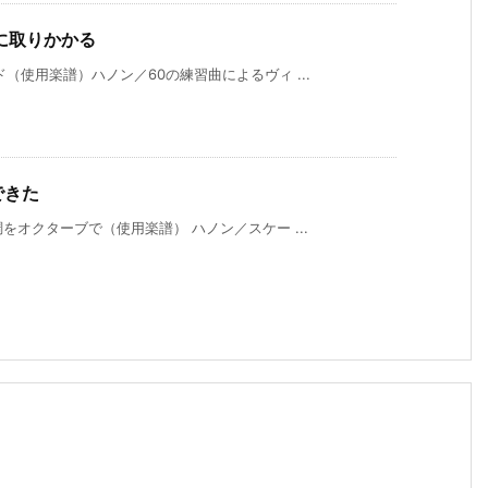
ガに取りかかる
（使用楽譜）ハノン／60の練習曲によるヴィ ...
できた
をオクターブで（使用楽譜） ハノン／スケー ...