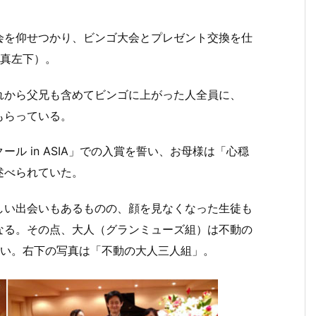
会を仰せつかり、ビンゴ大会とプレゼント交換を仕
写真左下）。
れから父兄も含めてビンゴに上がった人全員に、
もらっている。
ル in ASIA」での入賞を誓い、お母様は「心穏
述べられていた。
しい出会いもあるものの、顔を見なくなった生徒も
なる。その点、大人（グランミューズ組）は不動の
ない。右下の写真は「不動の大人三人組」。