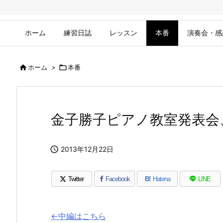
ホーム
練習日誌
レッスン
本番
演奏会・感

ホーム
>

本番
金子勝子ピアノ教室発表会

2013年12月22日
Twitter
Facebook
B!
Hatena
LINE
←中編はこちら