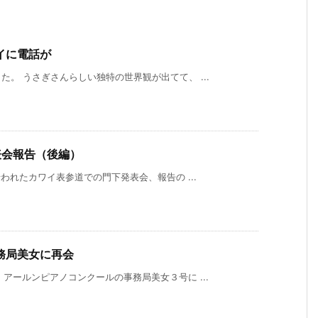
イに電話が
。 うさぎさんらしい独特の世界観が出てて、 ...
表会報告（後編）
われたカワイ表参道での門下発表会、報告の ...
務局美女に再会
アールンピアノコンクールの事務局美女３号に ...