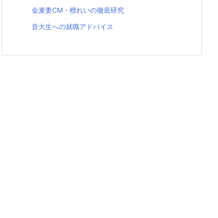
金麦妻CM・檀れいの徹底研究
音大生への就職アドバイス