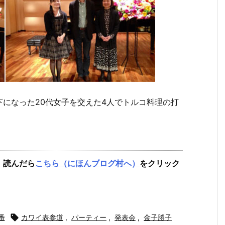
になった20代女子を交えた4人でトルコ料理の打
。読んだら
こちら（にほんブログ村へ）
をクリック
番

カワイ表参道
,
パーティー
,
発表会
,
金子勝子