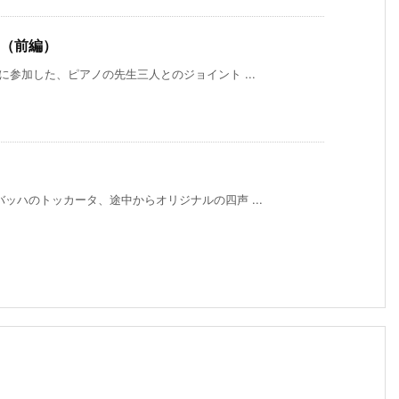
ト（前編）
に参加した、ピアノの先生三人とのジョイント ...
ッハのトッカータ、途中からオリジナルの四声 ...