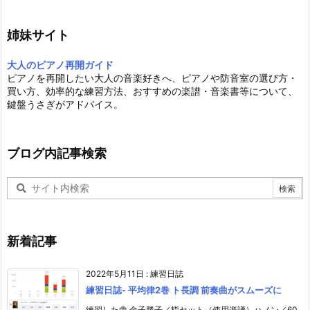
姉妹サイト
大人のピアノ再開ガイド
ピアノを再開したい大人の音楽好きへ、ピアノや防音室の選び方・
買い方、効率的な練習方法、おすすめの楽譜・音楽書等について、
鍵盤うさぎがアドバイス。
ブログ内記事検索
新着記事
2022年5月11日
:
練習日誌
練習日誌- 平均律2巻 ト長調 前奏曲がスムーズに
練習した曲 金子勝子／指セット（使用楽譜）ハノン／60