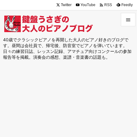

Twitter
YouTube
Feedly
RSS


メニュ
40歳でクラシックピアノを再開した大人のピアノ好きのブログで
す。昼間は会社員で、帰宅後、防音室でピアノを弾いています。

日々の練習日誌、レッスン記録、アマチュア向けコンクールの参加
サイド
報告等を掲載。演奏会の感想、楽譜・音楽書の話題も。

前へ

次へ

検索