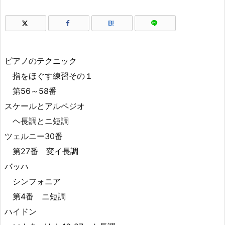
B!
ピアノのテクニック
指をほぐす練習その１
第56～58番
スケールとアルペジオ
ヘ長調とニ短調
ツェルニー30番
第27番 変イ長調
バッハ
シンフォニア
第4番 ニ短調
ハイドン