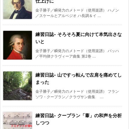
仕上げに
金子勝子／瞬発力のメトード（使用楽譜） ハノン
／スケールとアルペジオ ハ長調＆イ ...
練習日誌- そろそろ夏に向けて本気出さな
いと
金子勝子／瞬発力のメトード（使用楽譜） バッハ
／平均律クラヴィーア曲集 第2巻 ...
練習日誌- 山ですっ転んで左肩を痛めてし
まった
金子勝子／瞬発力のメトード（使用楽譜） フラン
ソワ・クープラン／クラヴサン曲集 ...
練習日誌- クープラン「葦」の和声を分析
しつつ