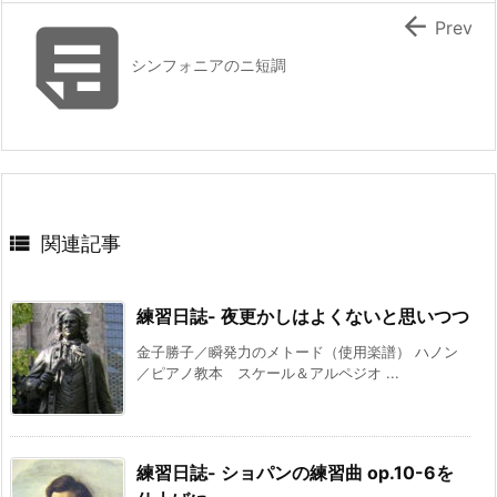


Prev
シンフォニアのニ短調

関連記事
練習日誌- 夜更かしはよくないと思いつつ
金子勝子／瞬発力のメトード（使用楽譜） ハノン
／ピアノ教本 スケール＆アルペジオ ...
練習日誌- ショパンの練習曲 op.10-6を