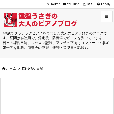

Twitter
YouTube
Feedly
RSS


メニュ
40歳でクラシックピアノを再開した大人のピアノ好きのブログで
す。昼間は会社員で、帰宅後、防音室でピアノを弾いています。

日々の練習日誌、レッスン記録、アマチュア向けコンクールの参加
サイド
報告等を掲載。演奏会の感想、楽譜・音楽書の話題も。

前へ


ホーム
>

ゆるい日記
次へ

検索