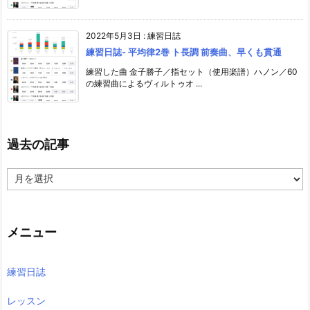
2022年5月3日
:
練習日誌
練習日誌- 平均律2巻 ト長調 前奏曲、早くも貫通
練習した曲 金子勝子／指セット（使用楽譜）ハノン／60
の練習曲によるヴィルトゥオ ...
過去の記事
過
去
の
記
事
メニュー
練習日誌
レッスン