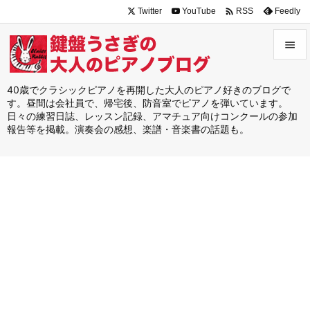

Twitter
YouTube
Feedly
RSS


メニュ
40歳でクラシックピアノを再開した大人のピアノ好きのブログで
す。昼間は会社員で、帰宅後、防音室でピアノを弾いています。

日々の練習日誌、レッスン記録、アマチュア向けコンクールの参加
サイド
報告等を掲載。演奏会の感想、楽譜・音楽書の話題も。

前へ

次へ

検索