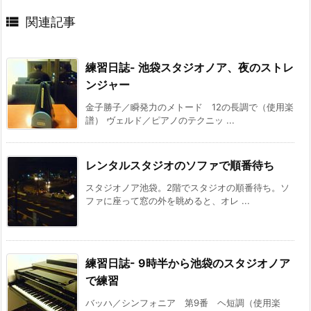

関連記事
練習日誌- 池袋スタジオノア、夜のストレ
ンジャー
金子勝子／瞬発力のメトード 12の長調で（使用楽
譜） ヴェルド／ピアノのテクニッ ...
レンタルスタジオのソファで順番待ち
スタジオノア池袋。2階でスタジオの順番待ち。ソ
ファに座って窓の外を眺めると、オレ ...
練習日誌- 9時半から池袋のスタジオノア
で練習
バッハ／シンフォニア 第9番 ヘ短調（使用楽