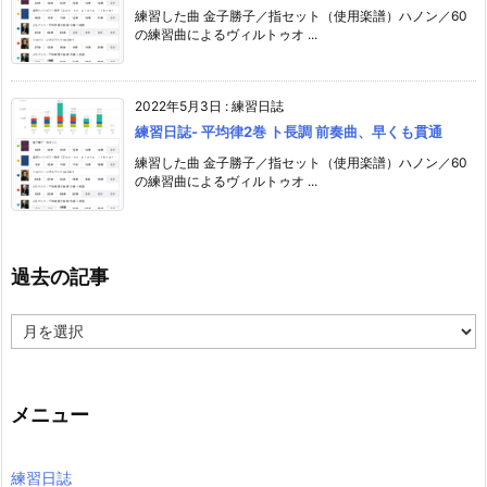
練習した曲 金子勝子／指セット（使用楽譜）ハノン／60
の練習曲によるヴィルトゥオ ...
2022年5月3日
:
練習日誌
練習日誌- 平均律2巻 ト長調 前奏曲、早くも貫通
練習した曲 金子勝子／指セット（使用楽譜）ハノン／60
の練習曲によるヴィルトゥオ ...
過去の記事
過
去
の
記
事
メニュー
練習日誌