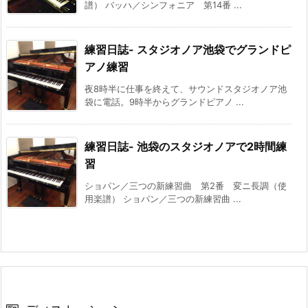
譜） バッハ／シンフォニア 第14番 ...
練習日誌- スタジオノア池袋でグランドピ
アノ練習
夜8時半に仕事を終えて、サウンドスタジオノア池
袋に電話。9時半からグランドピアノ ...
練習日誌- 池袋のスタジオノアで2時間練
習
ショパン／三つの新練習曲 第2番 変ニ長調（使
用楽譜） ショパン／三つの新練習曲 ...