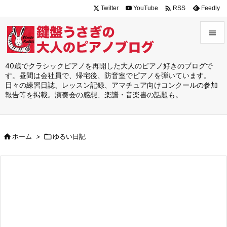

Twitter
YouTube
Feedly
RSS


メニュ
40歳でクラシックピアノを再開した大人のピアノ好きのブログで
す。昼間は会社員で、帰宅後、防音室でピアノを弾いています。

日々の練習日誌、レッスン記録、アマチュア向けコンクールの参加
サイド
報告等を掲載。演奏会の感想、楽譜・音楽書の話題も。

前へ


ホーム
>

ゆるい日記
次へ

検索