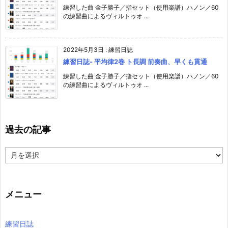
練習した曲 金子勝子／指セット（使用楽譜）ハノン／60
の練習曲によるヴィルトゥオ ...
2022年5月3日
:
練習日誌
練習日誌- 平均律2巻 ト長調 前奏曲、早くも貫通
練習した曲 金子勝子／指セット（使用楽譜）ハノン／60
の練習曲によるヴィルトゥオ ...
過去の記事
過
去
の
記
事
メニュー
練習日誌