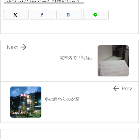
B!

Next
電車内で「写経」

Prev
冬の終わりの夕空