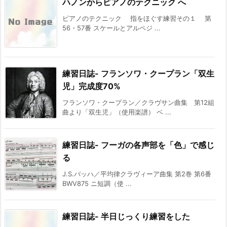
ハノンからピアノのテクニック へ
ピアノのテクニック 指をほぐす練習その１ 第
56・57番 スケールとアルペジ ...
練習日誌- フランソワ・クープラン「双生
児」完成度70%
フランソワ・クープラン／クラヴサン曲集 第12組
曲より「双生児」（使用楽譜） ベ ...
練習日誌- フーガの各声部を「色」で感じ
る
J.S.バッハ／平均律クラヴィーア曲集 第2巻 第6番
BWV875 ニ短調（使 ...
練習日誌- 半日じっくり練習をした