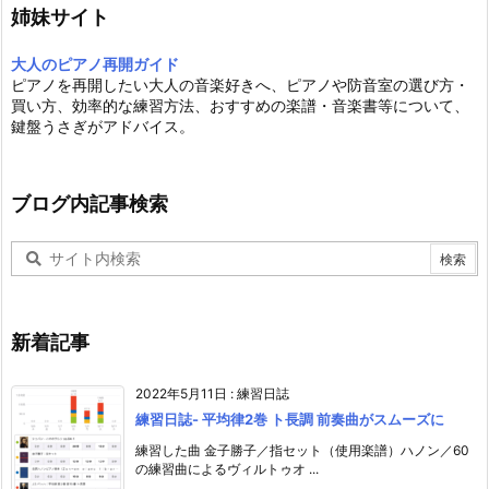
姉妹サイト
大人のピアノ再開ガイド
ピアノを再開したい大人の音楽好きへ、ピアノや防音室の選び方・
買い方、効率的な練習方法、おすすめの楽譜・音楽書等について、
鍵盤うさぎがアドバイス。
ブログ内記事検索
新着記事
2022年5月11日
:
練習日誌
練習日誌- 平均律2巻 ト長調 前奏曲がスムーズに
練習した曲 金子勝子／指セット（使用楽譜）ハノン／60
の練習曲によるヴィルトゥオ ...