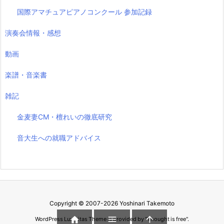
国際アマチュアピアノコンクール 参加記録
演奏会情報・感想
動画
楽譜・音楽書
雑記
金麦妻CM・檀れいの徹底研究
音大生への就職アドバイス
Copyright ©
2007
-2026
Yoshinari Takemoto



WordPress Luxeritas Theme is provided by "
Thought is free
".