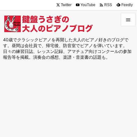

Twitter
YouTube
Feedly
RSS


メニュ
40歳でクラシックピアノを再開した大人のピアノ好きのブログで
す。昼間は会社員で、帰宅後、防音室でピアノを弾いています。

日々の練習日誌、レッスン記録、アマチュア向けコンクールの参加
サイド
報告等を掲載。演奏会の感想、楽譜・音楽書の話題も。

前へ

次へ

検索