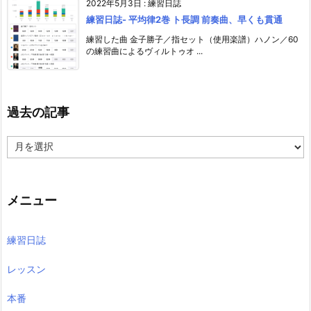
2022年5月3日
:
練習日誌
練習日誌- 平均律2巻 ト長調 前奏曲、早くも貫通
練習した曲 金子勝子／指セット（使用楽譜）ハノン／60
の練習曲によるヴィルトゥオ ...
過去の記事
過
去
の
記
事
メニュー
練習日誌
レッスン
本番