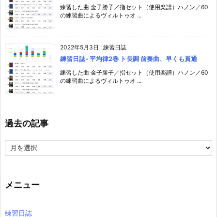
練習した曲 金子勝子／指セット（使用楽譜）ハノン／60
の練習曲によるヴィルトゥオ ...
2022年5月3日
:
練習日誌
練習日誌- 平均律2巻 ト長調 前奏曲、早くも貫通
練習した曲 金子勝子／指セット（使用楽譜）ハノン／60
の練習曲によるヴィルトゥオ ...
過去の記事
過
去
の
記
事
メニュー
練習日誌