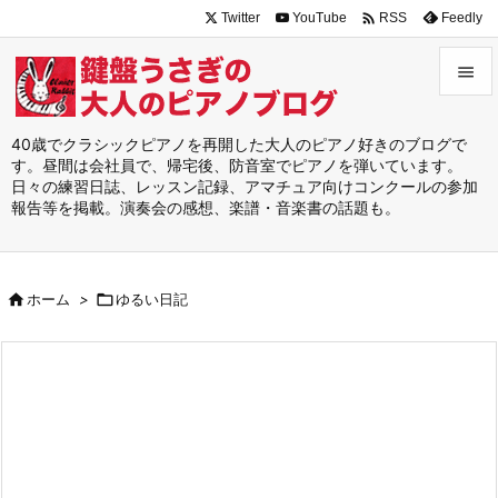

Twitter
YouTube
Feedly
RSS


メニュ
40歳でクラシックピアノを再開した大人のピアノ好きのブログで
す。昼間は会社員で、帰宅後、防音室でピアノを弾いています。

日々の練習日誌、レッスン記録、アマチュア向けコンクールの参加
サイド
報告等を掲載。演奏会の感想、楽譜・音楽書の話題も。

前へ


ホーム
>

ゆるい日記
次へ

検索