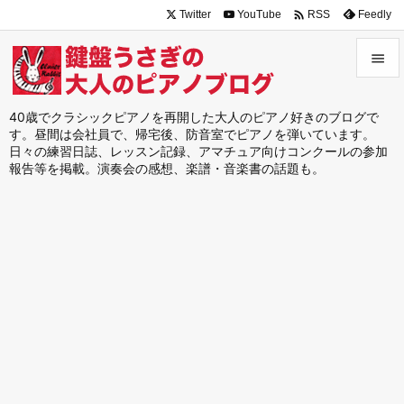

Twitter
YouTube
Feedly
RSS


メニュ
40歳でクラシックピアノを再開した大人のピアノ好きのブログで
す。昼間は会社員で、帰宅後、防音室でピアノを弾いています。

日々の練習日誌、レッスン記録、アマチュア向けコンクールの参加
サイド
報告等を掲載。演奏会の感想、楽譜・音楽書の話題も。

前へ

次へ

検索