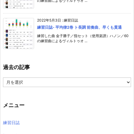
の練習曲によるヴィルトゥオ ...
2022年5月3日
:
練習日誌
練習日誌- 平均律2巻 ト長調 前奏曲、早くも貫通
練習した曲 金子勝子／指セット（使用楽譜）ハノン／60
の練習曲によるヴィルトゥオ ...
過去の記事
過
去
の
記
事
メニュー
練習日誌