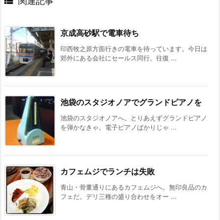

関連記事
京成高砂駅で電車待ち
印西牧之原方面行きの電車を待っています。今日は
郊外にある会社にセールス同行。往復 ...
池袋のスタジオノアでグランドピアノを
池袋のスタジオノアへ。とりあえずグランドピアノ
を弾かなきゃ。電子ピアノばかりじゃ ...
カフェムジでランチは失敗
青山・骨董通りにあるカフェムジへ。無印良品のカ
フェだ。デリ三種の盛り合わせをオー ...