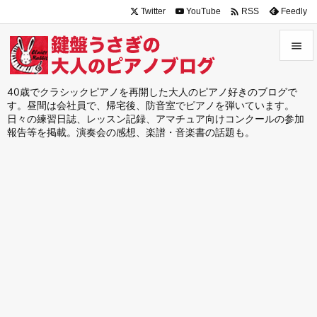

Twitter
YouTube
Feedly
RSS


メニュ
40歳でクラシックピアノを再開した大人のピアノ好きのブログで
す。昼間は会社員で、帰宅後、防音室でピアノを弾いています。

日々の練習日誌、レッスン記録、アマチュア向けコンクールの参加
サイド
報告等を掲載。演奏会の感想、楽譜・音楽書の話題も。

前へ

次へ

検索