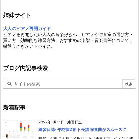
姉妹サイト
大人のピアノ再開ガイド
ピアノを再開したい大人の音楽好きへ、ピアノや防音室の選び方・
買い方、効率的な練習方法、おすすめの楽譜・音楽書等について、
鍵盤うさぎがアドバイス。
ブログ内記事検索
新着記事
2022年5月11日
:
練習日誌
練習日誌- 平均律2巻 ト長調 前奏曲がスムーズに
練習した曲 金子勝子／指セット（使用楽譜）ハノン／60