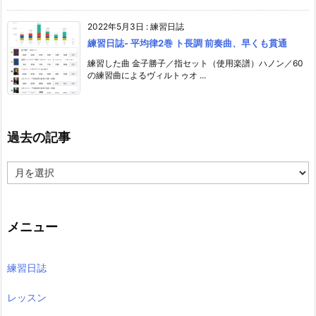
2022年5月3日
:
練習日誌
練習日誌- 平均律2巻 ト長調 前奏曲、早くも貫通
練習した曲 金子勝子／指セット（使用楽譜）ハノン／60
の練習曲によるヴィルトゥオ ...
過去の記事
過
去
の
記
事
メニュー
練習日誌
レッスン