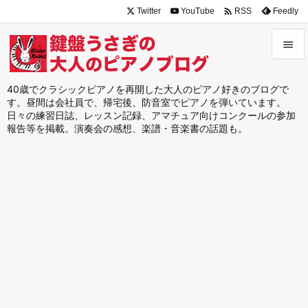

Twitter
YouTube
Feedly
RSS


メニュ
40歳でクラシックピアノを再開した大人のピアノ好きのブログで
す。昼間は会社員で、帰宅後、防音室でピアノを弾いています。

日々の練習日誌、レッスン記録、アマチュア向けコンクールの参加
サイド
報告等を掲載。演奏会の感想、楽譜・音楽書の話題も。

前へ

次へ

検索