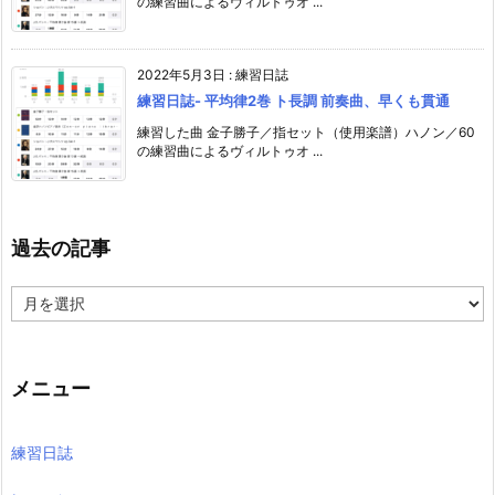
の練習曲によるヴィルトゥオ ...
2022年5月3日
:
練習日誌
練習日誌- 平均律2巻 ト長調 前奏曲、早くも貫通
練習した曲 金子勝子／指セット（使用楽譜）ハノン／60
の練習曲によるヴィルトゥオ ...
過去の記事
過
去
の
記
事
メニュー
練習日誌