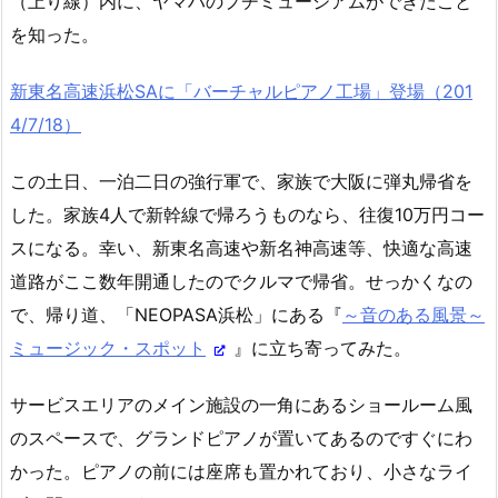
（上り線）内に、ヤマハのプチミュージアムができたこと
を知った。
新東名高速浜松SAに「バーチャルピアノ工場」登場（201
4/7/18）
この土日、一泊二日の強行軍で、家族で大阪に弾丸帰省を
した。家族4人で新幹線で帰ろうものなら、往復10万円コー
スになる。幸い、新東名高速や新名神高速等、快適な高速
道路がここ数年開通したのでクルマで帰省。せっかくなの
で、帰り道、「NEOPASA浜松」にある『
～音のある風景～
ミュージック・スポット
』に立ち寄ってみた。
サービスエリアのメイン施設の一角にあるショールーム風
のスペースで、グランドピアノが置いてあるのですぐにわ
かった。ピアノの前には座席も置かれており、小さなライ