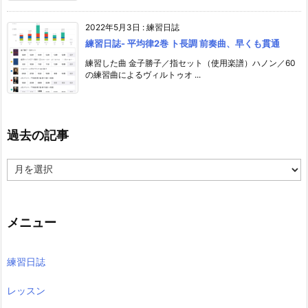
2022年5月3日
:
練習日誌
練習日誌- 平均律2巻 ト長調 前奏曲、早くも貫通
練習した曲 金子勝子／指セット（使用楽譜）ハノン／60
の練習曲によるヴィルトゥオ ...
過去の記事
過
去
の
記
事
メニュー
練習日誌
レッスン