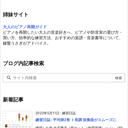
姉妹サイト
大人のピアノ再開ガイド
ピアノを再開したい大人の音楽好きへ、ピアノや防音室の選び方・
買い方、効率的な練習方法、おすすめの楽譜・音楽書等について、
鍵盤うさぎがアドバイス。
ブログ内記事検索
新着記事
2022年5月11日
:
練習日誌
練習日誌- 平均律2巻 ト長調 前奏曲がスムーズに
練習した曲 金子勝子／指セット（使用楽譜）ハノン／60