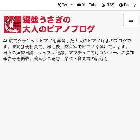

Twitter
YouTube
Feedly
RSS


メニュ
40歳でクラシックピアノを再開した大人のピアノ好きのブログで
す。昼間は会社員で、帰宅後、防音室でピアノを弾いています。

日々の練習日誌、レッスン記録、アマチュア向けコンクールの参加
サイド
報告等を掲載。演奏会の感想、楽譜・音楽書の話題も。

前へ

次へ

検索