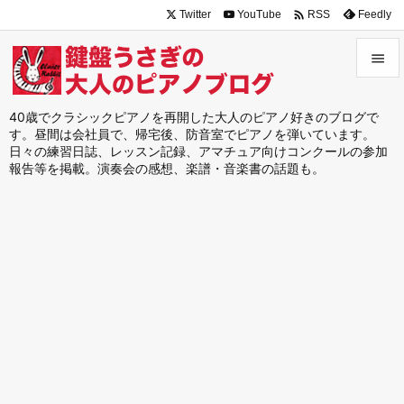

Twitter
YouTube
Feedly
RSS


メニュ
40歳でクラシックピアノを再開した大人のピアノ好きのブログで
す。昼間は会社員で、帰宅後、防音室でピアノを弾いています。

日々の練習日誌、レッスン記録、アマチュア向けコンクールの参加
サイド
報告等を掲載。演奏会の感想、楽譜・音楽書の話題も。

前へ

次へ

検索