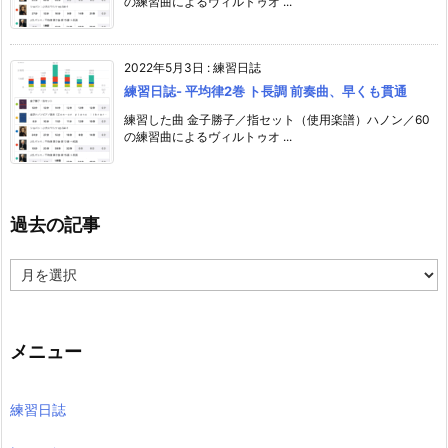
の練習曲によるヴィルトゥオ ...
2022年5月3日
:
練習日誌
練習日誌- 平均律2巻 ト長調 前奏曲、早くも貫通
練習した曲 金子勝子／指セット（使用楽譜）ハノン／60
の練習曲によるヴィルトゥオ ...
過去の記事
過
去
の
記
事
メニュー
練習日誌