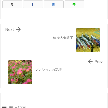
B!

Next
体操大会終了

Prev
マンションの花壇