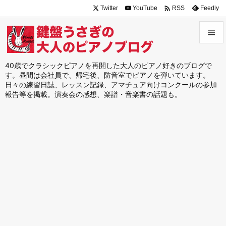

Twitter
YouTube
Feedly
RSS


メニュ
40歳でクラシックピアノを再開した大人のピアノ好きのブログで
す。昼間は会社員で、帰宅後、防音室でピアノを弾いています。

日々の練習日誌、レッスン記録、アマチュア向けコンクールの参加
サイド
報告等を掲載。演奏会の感想、楽譜・音楽書の話題も。

前へ

次へ

検索