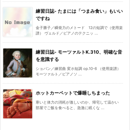
練習日誌- たまには「つまみ食い」もいい
ですね
金子勝子／瞬発力のメトード 12の短調で（使用楽
譜） ヴェルド／ピアノのテクニッ ...
練習日誌- モーツァルトK.310、明確な音
を意識する
ショパン／練習曲 変ホ短調 op.10-6 （使用楽譜）
モーツァルト／ピアノソ ...
ホットカーペットで爆睡しちまった
寒いと体力の消耗が激しいのか、帰宅して温かい
部屋でご飯を食べると、急激に眠くな ...